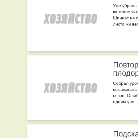
Уже убраны 
картофель и
Шпинат не 
листочки вес
Повтор
плодор
Собрал уро
высаживать 
сезон. Оши
одним уро...
Подска