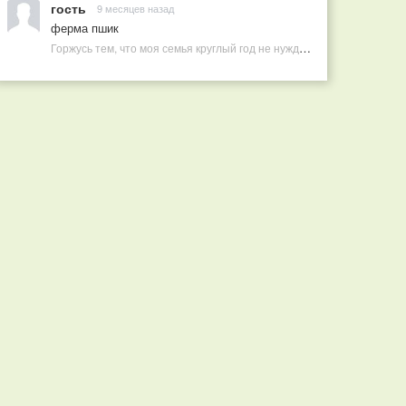
гость
9 месяцев назад
ферма пшик
Горжусь тем, что моя семья круглый год не нуждается в покупных витаминах