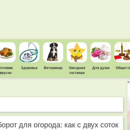
Готовим
Здоровье
Ветеринар
Звездная
Для души
Общест
вкусно
гостиная
орот для огорода: как с двух соток