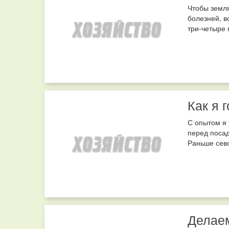
Чтобы земля
болезней, в
три-четыре г
Как я 
С опытом я 
перед посад
Раньше сево
Делае