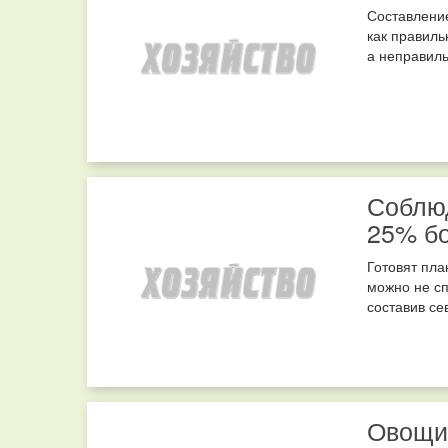
Составление
как правиль
а неправиль
Соблюд
25% б
Готовят пла
можно не сп
составив се
Овощи,