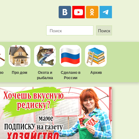
во
Про дом
Охота и
Сделано в
Архив
рыбалка
России