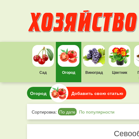
Сад
Огород
Виноград
Цветник
Огород
Добавить свою статью
Сортировка:
По дате
По популярности
Севооб