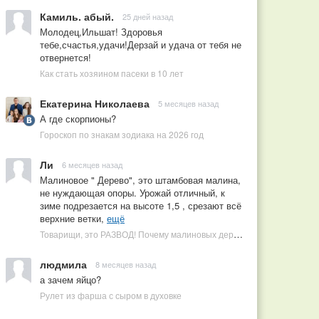
Камиль. абый.
25 дней назад
Молодец,Ильшат! Здоровья
тебе,счастья,удачи!Дерзай и удача от тебя не
отвернется!
Как стать хозяином пасеки в 10 лет
Екатерина Николаева
5 месяцев назад
А где скорпионы?
Гороскоп по знакам зодиака на 2026 год
Ли
6 месяцев назад
Малиновое " Дерево", это штамбовая малина,
не нуждающая опоры. Урожай отличный, к
зиме подрезается на высоте 1,5 , срезают всё
верхние ветки,
ещё
Товарищи, это РАЗВОД! Почему малиновых деревьев не бывает, или Как ушлые продавцы наживаются на мечтах садоводов
людмила
8 месяцев назад
а зачем яйцо?
Рулет из фарша с сыром в духовке