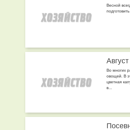
Весной всег
подготовит
Август
Во многих р
овощей. В э
цветная кап
в...
Посев