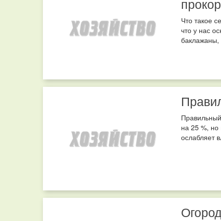
проко
Что такое с
что у нас о
баклажаны, 
Прави
Правильный 
на 25 %, но
ослабляет в
Огород