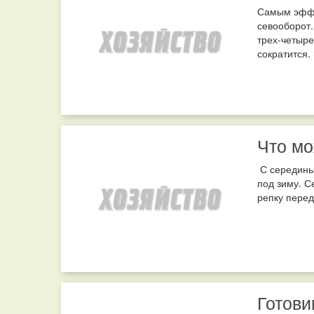
Самым эффе
севооборот.
трех-четыре
сократится.
Что мо
С середины 
под зиму. С
репку перед
Готови