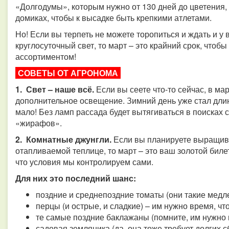
«Долгодумы», которым нужно от 130 дней до цветения,
домиках, чтобы к высадке быть крепкими атлетами.
Но! Если вы терпеть не можете торопиться и ждать и у
круглосуточный свет, то март – это крайний срок, чтоб
ассортиментом!
СОВЕТЫ ОТ АГРОНОМА
1. Свет – наше всё.
Если вы сеете что-то сейчас, в ма
дополнительное освещение. Зимний день уже стал длин
мало! Без ламп рассада будет вытягиваться в поисках 
«жирафов».
2. Комнатные джунгли.
Если вы планируете выращива
отапливаемой теплице, то март – это ваш золотой биле
что условия мы контролируем сами.
Для них это последний шанс:
поздние и среднепоздние томаты (они такие медле
перцы (и острые, и сладкие) – им нужно время, ч
те самые поздние баклажаны (помните, им нужно 
садовая земляника (да, она тоже требует долгих с