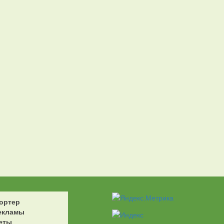
ортер
екламы
еты