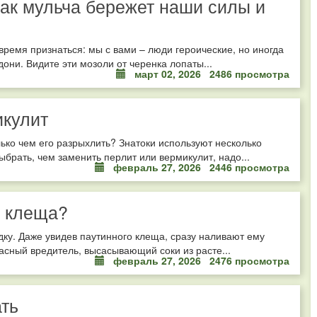
как мульча бережет наши силы и
время признаться: мы с вами – люди героические, но иногда
ни. Видите эти мозоли от черенка лопаты...
март 02, 2026
2486 просмотра
икулит
лько чем его разрыхлить? Знатоки используют несколько
брать, чем заменить перлит или вермикулит, надо...
февраль 27, 2026
2446 просмотра
о клеща?
дку. Даже увидев паутинного клеща, сразу наливают ему
асный вредитель, высасывающий соки из расте...
февраль 27, 2026
2476 просмотра
ать