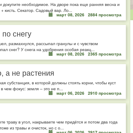
и докупите необходимое. На дворе пока еще ранняя весна и
 кисть. Секатор. Садовый вар. Ло...
март 08, 2026
2884 просмотра
 по снегу
шел, размахнулся, рассыпал гранулы и с чувством
пал снег? У снега на удобрения особая реакц...
март 08, 2026
2365 просмотра
, а не растения
акая субстанция, в которой должны стоять корни, чтобы куст
в чем фокус: земля – это не п...
март 06, 2026
2910 просмотра
ете траву в угол, накрываете чем придётся и потом два года
же из травы и очисток, но с о...
март 06, 2026
2917 просмотра