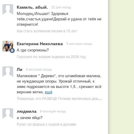
Камиль. абый.
22 дня назад
Молодец,Ильшат! Здоровья
тебе,счастья,удачи!Дерзай и удача от тебя не
отвернется!
Как стать хозяином пасеки в 10 лет
Екатерина Николаева
5 месяцев назад
А где скорпионы?
Гороскоп по знакам зодиака на 2026 год
Ли
6 месяцев назад
Малиновое " Дерево", это штамбовая малина,
не нуждающая опоры. Урожай отличный, к
зиме подрезается на высоте 1,5 , срезают всё
верхние ветки,
ещё
Товарищи, это РАЗВОД! Почему малиновых деревьев не бывает, или Как ушлые продавцы наживаются на мечтах садоводов
людмила
8 месяцев назад
а зачем яйцо?
Рулет из фарша с сыром в духовке