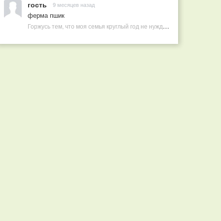
гость
9 месяцев назад
ферма пшик
Горжусь тем, что моя семья круглый год не нуждается в покупных витаминах