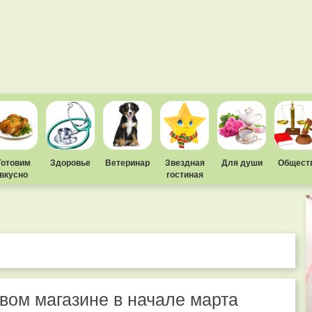
Готовим
Здоровье
Ветеринар
Звездная
Для души
Общест
вкусно
гостиная
вом магазине в начале марта