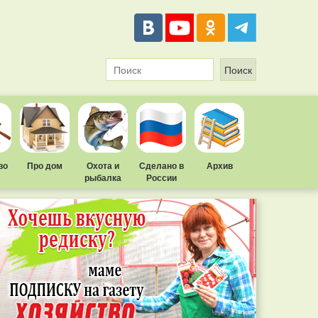
во
Про дом
Охота и
Сделано в
Архив
рыбалка
России