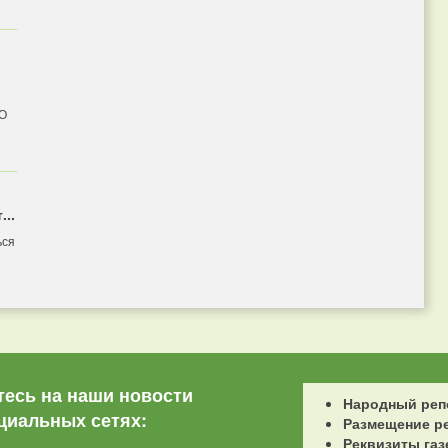
 О
...
ься
есь на наши новости
Народный реп
циальных сетях:
Размещение р
Реквизиты газ