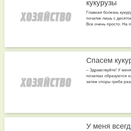
кукурузы
Главная болезнь кукур
початке лишь с десято
Все очень просто. На п
Спасем куку
– Здравствуйте! У меня
початках образуются н
затем споры гриба раз
У меня всег