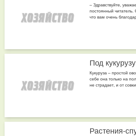
– Здравствуйте, уважа
постоянный читатель. 
что вам очень благодар
Под кукурузу
Кукуруза – простой ов
себе она только на по
не страдает, и от совки
Растения-спу