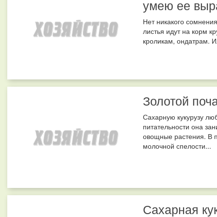
умею ее выр
Нет никакого сомнения 
листья идут на корм к
кроликам, ондатрам. И
Золотой поча
Сахарную кукурузу люб
питательности она зан
овощные растения. В 
молочной спелости...
Сахарная кук