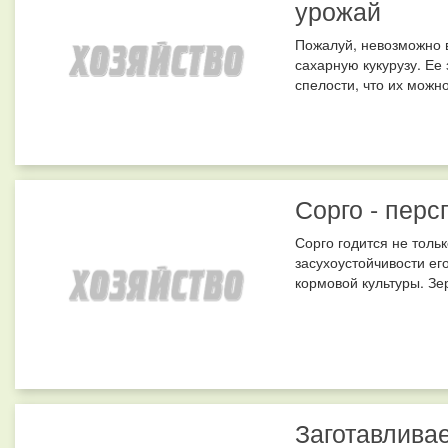
урожай
Пожалуй, невозможно в
сахарную кукурузу. Ее
спелости, что их можно
Сорго - перс
Сорго годится не толь
засухоустойчивости ег
кормовой культуры. Зе
Заготавливае