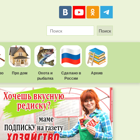
во
Про дом
Охота и
Сделано в
Архив
рыбалка
России