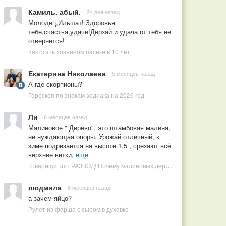
Камиль. абый.
24 дня назад
Молодец,Ильшат! Здоровья
тебе,счастья,удачи!Дерзай и удача от тебя не
отвернется!
Как стать хозяином пасеки в 10 лет
Екатерина Николаева
5 месяцев назад
А где скорпионы?
Гороскоп по знакам зодиака на 2026 год
Ли
6 месяцев назад
Малиновое " Дерево", это штамбовая малина,
не нуждающая опоры. Урожай отличный, к
зиме подрезается на высоте 1,5 , срезают всё
верхние ветки,
ещё
Товарищи, это РАЗВОД! Почему малиновых деревьев не бывает, или Как ушлые продавцы наживаются на мечтах садоводов
людмила
8 месяцев назад
а зачем яйцо?
Рулет из фарша с сыром в духовке