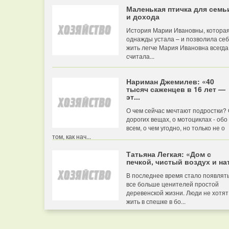
Маленькая птичка для семь
и дохода
История Марии Ивановны, котора
однажды устала – и позволила се
жить легче Мария Ивановна всегда
считала...
Нариман Джемилев: «40
тысяч саженцев в 16 лет —
эт...
О чем сейчас мечтают подростки?
дорогих вещах, о мотоциклах - обо
всем, о чем угодно, но только не о
том, как нач...
Татьяна Легкая: «Дом с
печкой, чистый воздух и нат
В последнее время стало появлят
все больше ценителей простой
деревенской жизни. Люди не хотят
жить в спешке в бо...