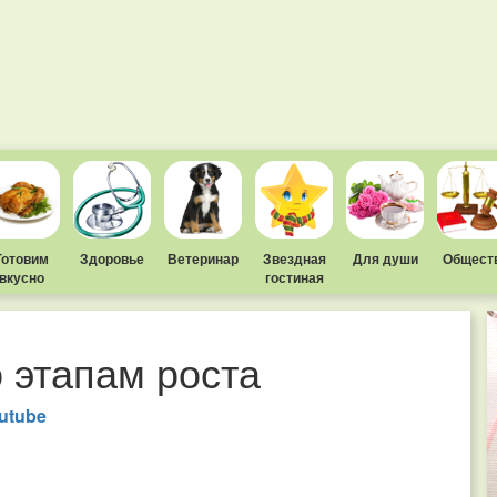
Готовим
Здоровье
Ветеринар
Звездная
Для души
Общест
вкусно
гостиная
о этапам роста
utube