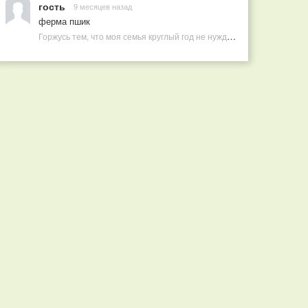
гость
9 месяцев назад
ферма пшик
Горжусь тем, что моя семья круглый год не нуждается в покупных витаминах