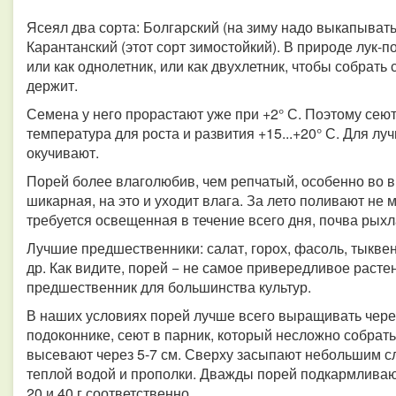
Ясеял два сорта: Болгарский (на зиму надо выкапывать
Карантанский (этот сорт зимостойкий). В природе лук-
или как однолетник, или как двухлетник, чтобы собрать 
держит.
Семена у него прорастают уже при +2° С. Поэтому сею
температура для роста и развития +15...+20° С. Для лу
окучивают.
Порей более влаголюбив, чем репчатый, особенно во в
шикарная, на это и уходит влага. За лето поливают не м
требуется освещенная в течение всего дня, почва рых
Лучшие предшественники: салат, горох, фасоль, тыквен
др. Как видите, порей − не самое привередливое расте
предшественник для большинства культур.
В наших условиях порей лучше всего выращивать через
подоконнике, сеют в парник, который несложно собрать 
высевают через 5-7 см. Сверху засыпают небольшим сл
теплой водой и прополки. Дважды порей подкармлива
20 и 40 г соответственно.