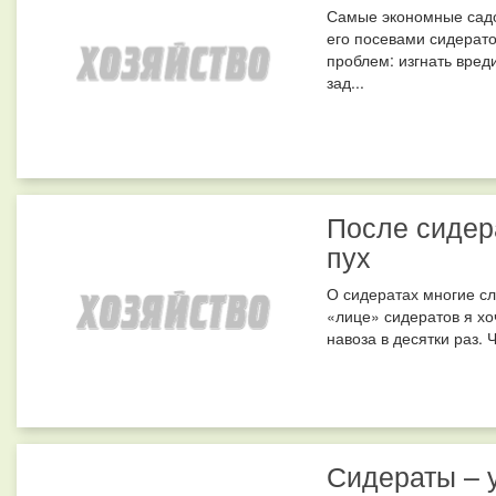
Самые экономные садо
его посевами сидерато
проблем: изгнать вред
зад...
После сидера
пух
О сидератах многие сл
«лице» сидератов я хо
навоза в десятки раз. 
Сидераты – 