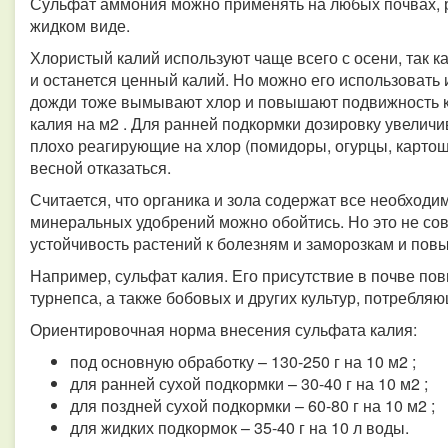
Сульфат аммония можно применять на любых почвах, 
жидком виде.
Хлористый калий используют чаще всего с осени, так к
и останется ценный калий. Но можно его использовать 
дожди тоже вымывают хлор и повышают подвижность ка
калия на м2 . Для ранней подкормки дозировку увеличив
плохо реагирующие на хлор (помидоры, огурцы, картош
весной отказаться.
Считается, что органика и зола содержат все необходи
минеральных удобрений можно обойтись. Но это не с
устойчивость растений к болезням и заморозкам и пов
Например, сульфат калия. Его присутствие в почве по
турнепса, а также бобовых и других культур, потребля
Ориентировочная норма внесения сульфата калия:
под основную обработку – 130-250 г на 10 м2 ;
для ранней сухой подкормки – 30-40 г на 10 м2 ;
для поздней сухой подкормки – 60-80 г на 10 м2 ;
для жидких подкормок – 35-40 г на 10 л воды.