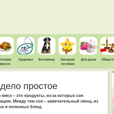
Готовим
Здоровье
Ветеринар
Звездная
Для души
Общест
вкусно
гостиная
дело простое
мясо – это продукты, из-за которых соя
ацию. Между тем соя – замечательный овощ, из
ых и полезных блюд.