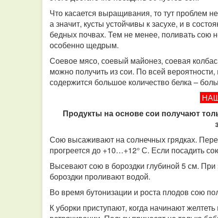
Что касается выращивания, то тут проблем не
а значит, кусты устойчивы к засухе, и в сос
бедных почвах. Тем не менее, поливать сою н
особенно щедрым.
Соевое мясо, соевый майонез, соевая колбаса
можно получить из сои. По всей вероятности, 
содержится большое количество белка – боль
НАШ
Продукты на основе сои получают тол
Сою высаживают на солнечных грядках. Перед
прогреется до +10…+12° С. Если посадить со
Высевают сою в бороздки глубиной 5 см. При
бороздки проливают водой.
Во время бутонизации и роста плодов сою по
К уборки приступают, когда начинают желтеть 