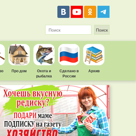
во
Про дом
Охота и
Сделано в
Архив
рыбалка
России