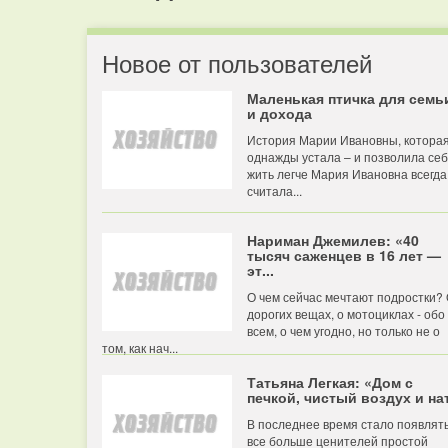
Новое от пользователей
Маленькая птичка для семь
и дохода
История Марии Ивановны, котора
однажды устала – и позволила се
жить легче Мария Ивановна всегда
считала...
Нариман Джемилев: «40
тысяч саженцев в 16 лет —
эт...
О чем сейчас мечтают подростки?
дорогих вещах, о мотоциклах - обо
всем, о чем угодно, но только не о
том, как нач...
Татьяна Легкая: «Дом с
печкой, чистый воздух и нат
В последнее время стало появлят
все больше ценителей простой