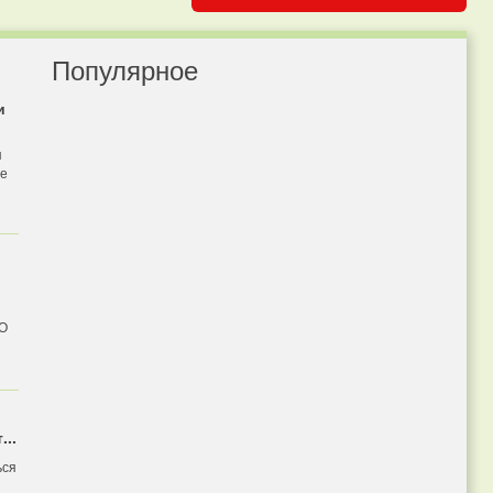
Популярное
и
я
бе
 О
...
ься