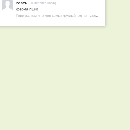
гость
9 месяцев назад
ферма пшик
Горжусь тем, что моя семья круглый год не нуждается в покупных витаминах