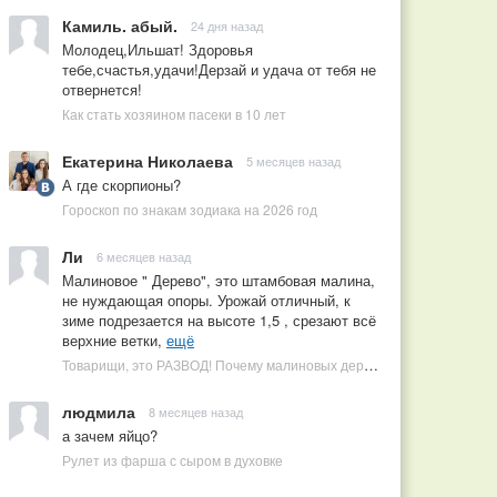
Камиль. абый.
24 дня назад
Молодец,Ильшат! Здоровья
тебе,счастья,удачи!Дерзай и удача от тебя не
отвернется!
Как стать хозяином пасеки в 10 лет
Екатерина Николаева
5 месяцев назад
А где скорпионы?
Гороскоп по знакам зодиака на 2026 год
Ли
6 месяцев назад
Малиновое " Дерево", это штамбовая малина,
не нуждающая опоры. Урожай отличный, к
зиме подрезается на высоте 1,5 , срезают всё
верхние ветки,
ещё
Товарищи, это РАЗВОД! Почему малиновых деревьев не бывает, или Как ушлые продавцы наживаются на мечтах садоводов
людмила
8 месяцев назад
а зачем яйцо?
Рулет из фарша с сыром в духовке