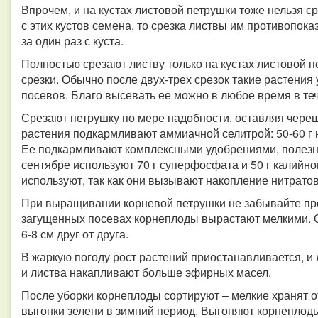
Впрочем, и на кустах листовой петрушки тоже нельзя ср
с этих кустов семена, то срезка листвы им противопока
за один раз с куста.
Полностью срезают листву только на кустах листовой 
срезки. Обычно после двух-трех срезок такие растения
посевов. Благо высевать ее можно в любое время в теч
Срезают петрушку по мере надобности, оставляя череш
растения подкармливают аммиачной селитрой: 50-60 г н
Ее подкармливают комплексными удобрениями, полезны
сентябре используют 70 г суперфосфата и 50 г калийно
используют, так как они вызывают накопление нитрато
При выращивании корневой петрушки не забывайте про
загущенных посевах корнеплоды вырастают мелкими. 
6-8 см друг от друга.
В жаркую погоду рост растений приостанавливается, и 
и листва накапливают больше эфирных масел.
После уборки корнеплоды сортируют – мелкие хранят о
выгонки зелени в зимний период. Выгоняют корнеплод