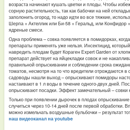
возраста начинают кушать цветки и плоды. Чтобы избе
сорную растительность, так как бабочки на ней отклад
заполонить огород, то надо идти во все тяжкие, исполь
Шерпа + Актеллик или Би-58 + Геральд, или Конфидор 
ядреные смеси.
Одна проблема – совка появляется в помидорках, когда
препараты применять уже нельзя. Инсектицид, который 
навредить плодам будет Кораген Expert Garden от хлоп
препарат действует на яйцекладки совок и не накаплив
правильной опрыскивании и соблюдении срока ожидан
томатов, несмотря на то что вредители отрождаются в
садоводы нашли выход – опрыскивают помидоры настое
настаивают в 1 л воды в течение одного-двух дней. Пос
опрыскивают посадки. Эффект замечательный – совки 
Только при появлении дырочек в плодах опрыскивание
случиться через 10-14 дней после первой обработки. Вп
можно измельчать воздушные бульбочки – результат тот
наш видео­канал на youtube