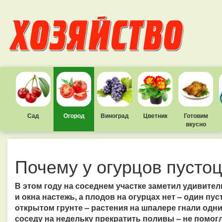
Сад
Огород
Виноград
Цветник
Готовим
вкусно
Почему у огурцов пусто
В этом году на соседнем участке заметил удивите
и окна настежь, а плодов на огурцах нет – один пу
открытом грунте – растения на шпалере гнали одн
соседу на недельку прекратить поливы – не помо