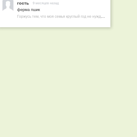
гость
9 месяцев назад
ферма пшик
Горжусь тем, что моя семья круглый год не нуждается в покупных витаминах