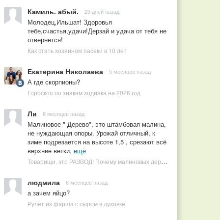
Камиль. абый.
25 дней назад
Молодец,Ильшат! Здоровья
тебе,счастья,удачи!Дерзай и удача от тебя не
отвернется!
Как стать хозяином пасеки в 10 лет
Екатерина Николаева
5 месяцев назад
А где скорпионы?
Гороскоп по знакам зодиака на 2026 год
Ли
6 месяцев назад
Малиновое " Дерево", это штамбовая малина,
не нуждающая опоры. Урожай отличный, к
зиме подрезается на высоте 1,5 , срезают всё
верхние ветки,
ещё
Товарищи, это РАЗВОД! Почему малиновых деревьев не бывает, или Как ушлые продавцы наживаются на мечтах садоводов
людмила
8 месяцев назад
а зачем яйцо?
Рулет из фарша с сыром в духовке