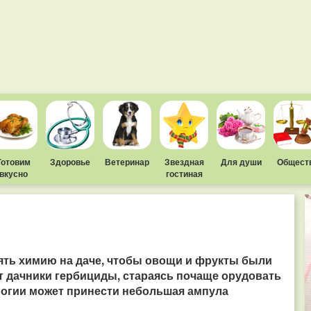
Готовим
Здоровье
Ветеринар
Звездная
Для души
Общест
вкусно
гостиная
ять химию на даче, чтобы овощи и фрукты были
т дачники гербициды, стараясь почаще орудовать
ологии может принести небольшая ампула