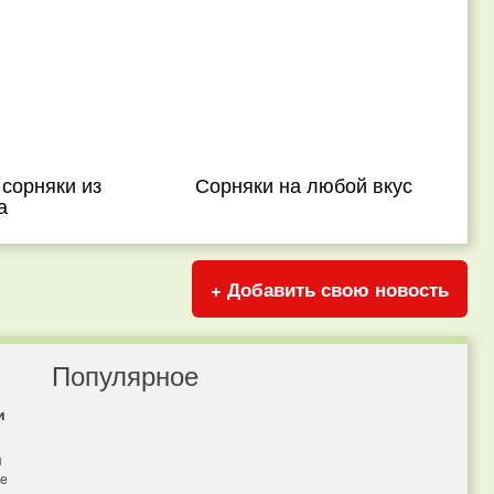
 сорняки из
Сорняки на любой вкус
а
+ Добавить свою новость
Популярное
и
я
бе