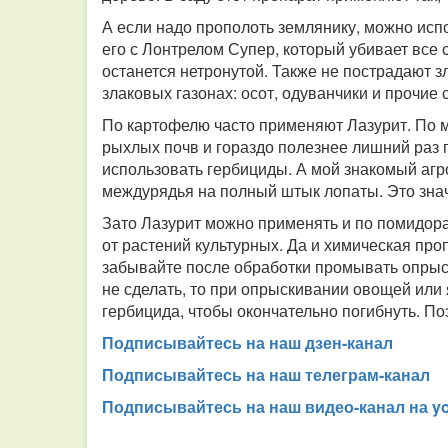
А если надо прополоть землянику, можно испо
его с Лонтрелом Супер, который убивает все 
останется нетронутой. Также не пострадают 
злаковых газонах: осот, одуванчики и прочие с
По картофелю часто применяют Лазурит. По мн
рыхлых почв и гораздо полезнее лишний раз п
использовать гербициды. А мой знакомый аг
междурядья на полный штык лопаты. Это зна
Зато Лазурит можно применять и по помидорам
от растений культурных. Да и химическая про
забывайте после обработки промывать опрыс
не сделать, то при опрыскивании овощей или 
гербицида, чтобы окончательно погибнуть. П
Подписывайтесь на наш дзен-канал
Подписывайтесь на наш телеграм-канал
Подписывайтесь на наш видео-канал на y