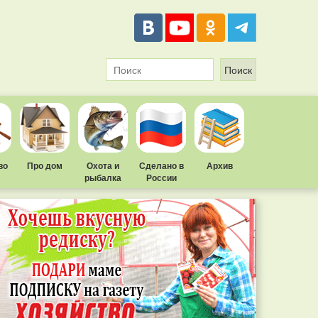
во
Про дом
Охота и
Сделано в
Архив
рыбалка
России