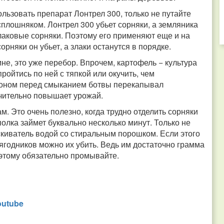
льзовать препарат Лонтрел 300, только не путайте
сплошняком. Лонтрел 300 убьет сорняки, а земляника
злаковые сорняки. Поэтому его применяют еще и на
орняки он убьет, а злаки останутся в порядке.
е, это уже перебор. Впрочем, картофель − культура
ройтись по ней с тяпкой или окучить, чем
роном перед смыканием ботвы перекапывал
чительно повышает урожай.
. Это очень полезно, когда трудно отделить сорняки
полка займет буквально несколько минут. Только не
киватель водой со стиральным порошком. Если этого
ягодников можно их убить. Ведь им достаточно грамма
оэтому обязательно промывайте.
outube