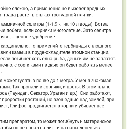
крайне сложно, а применение не вызовет вредных
 трава растет в стыках тротуарной плитки.
аммиачной селитры (1-1,5 кг на 10 л воды). Ботва
вые побеги, если сорняки многолетние. Зато селитра
почве, – ценное удобрение.
 кардинально, то применяйте гербициды сплошного
равили камыш в пруде-охладителе атомной станции.
сли погибнет хоть одна рыба, деньги им не заплатят.
ечно, с сорняками на даче он будет работать менее
.
 может гулять в почве до 1 метра. У меня знакомая
ами. Так пропали и сорняки, и цветы. В этом плане
а (Раундап, Секатор, Ураган и др.). Они работают,
ут проростки растений, не взошедшие над землей, при
лист, Глифос продвигается в корни и убивает все
этим препаратом, то может погибнуть и материнское
чтобы он не попал на лист и на раны деревьев.