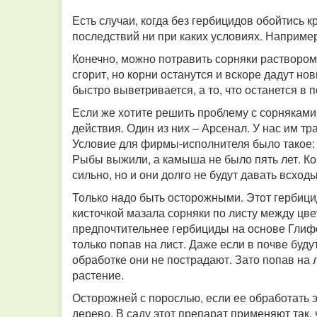
Есть случаи, когда без гербицидов обойтись 
последствий ни при каких условиях. Например,
Конечно, можно потравить сорняки раствором 
сгорит, но корни останутся и вскоре дадут но
быстро выветривается, а то, что останется в 
Если же хотите решить проблему с сорняками
действия. Один из них – Арсенал. У нас им т
Условие для фирмы-исполнителя было такое: е
Рыбы выжили, а камыша не было пять лет. Кон
сильно, но и они долго не будут давать всходы
Только надо быть осторожными. Этот гербицид
кисточкой мазала сорняки по листу между цвет
предпочтительнее гербициды на основе Глифос
только попав на лист. Даже если в почве буд
обработке они не пострадают. Зато попав на 
растение.
Осторожней с порослью, если ее обработать 
дерево. В саду этот препарат применяют так, 