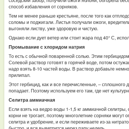
соседский забор, получили ожоги яблони, обгорела б
способ избавления от сорняков.
Тем не менее раньше крестьяне, после того как отплод
соломы и поджигали. Листья получали ожоги, вредители
выгоняли листву, уже здоровую и чистую.
Однако если дует ветер или стоит жара под 40° С, испо
Промывание с хлоридом натрия
То есть с обычной поваренной солью. Этим гербицидом
Солевой раствор готовят в горячей воде, потом остужа
надо взять 8-10 частей воды. В раствор добавьте немн
прилипал.
Этот гербицид, как и все перечисленные, – сплошного де
попадает. Поэтому используем его там, где нет культур
Селитра аммиачная
Если взять на ведро воды 1-1,5 кг аммиачной селитры, 
корни не трогает, поэтому многолетние сорняки могут 
селитра и удобрение, и если переживаете из-за нитрато
быстро, и вся выветрится через пару недель.