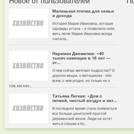
Новое от пользователей
П
Маленькая птичка для семьи
и дохода
История Марии Ивановны, которая
однажды устала – и позволила себе
жить легче Мария Ивановна всегда
считала...
Нариман Джемилев: «40
тысяч саженцев в 16 лет —
эт...
О чем сейчас мечтают подростки? О
дорогих вещах, о мотоциклах - обо
всем, о чем угодно, но только не о
том, как нач...
Татьяна Легкая: «Дом с
печкой, чистый воздух и нат...
В последнее время стало появляться
все больше ценителей простой
деревенской жизни. Люди не хотят
жить в спешке в бо...