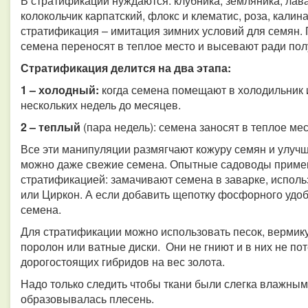
В стратификации нуждаются: клубника, земляника, лава
колокольчик карпатский, флокс и клематис, роза, калина,
стратификация – имитация зимних условий для семян.
семена переносят в теплое место и высевают ради по
Стратификация делится на два этапа:
1 – холодный:
когда семена помещают в холодильник и
нескольких недель до месяцев.
2 – теплый
(пара недель): семена заносят в теплое ме
Все эти манипуляции размягчают кожуру семян и улуч
можно даже свежие семена. Опытные садоводы приме
стратификацией: замачивают семена в заварке, испол
или Циркон. А если добавить щепотку фосфорного удоб
семена.
Для стратификации можно использовать песок, вермику
поролон или ватные диски. Они не гниют и в них не по
дорогостоящих гибридов на вес золота.
Надо только следить чтобы ткани были слегка влажными
образовывалась плесень.