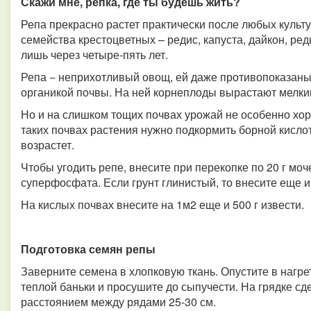
Скажи мне, репка, где ты будешь жить?
Репа прекрасно растет практически после любых культ
семейства крестоцветных – редис, капуста, дайкон, р
лишь через четыре-пять лет.
Репа − неприхотливый овощ, ей даже противопоказа
органикой почвы. На ней корнеплоды вырастают мелки
Но и на слишком тощих почвах урожай не особенно хо
таких почвах растения нужно подкормить борной кислот
возрастет.
Чтобы угодить репе, внесите при перекопке по 20 г моче
суперфосфата. Если грунт глинистый, то внесите еще и п
На кислых почвах внесите на 1м2 еще и 500 г извести.
Подготовка семян репы
Заверните семена в хлопковую ткань. Опустите в нагрет
теплой баньки и просушите до сыпучести. На грядке сд
расстоянием между рядами 25-30 см.