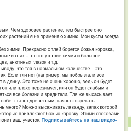
вым. Чем здоровее растение, тем быстрее оно
воих растений я не применяю химию. Мои кусты всегда
без химии. Прекрасно с тлей борется божья коровка,
ные из них – это отсутствие химии и большое
ев, анютиных глазок и т.д.
выводу, что тля в нормальном количестве – это
так. Если тли нет (например, мы побрызгали все
т в длину. Это тоже не очень хорошо, ведь он будет
и он или плохо перезимует, или он будет слабым и
ляться все болезни и вредители. Тля же высасывает
 побег станет древесным, начнет созревать.
ень много? Можно высаживать лаванду, запах которой
 которые привлекают божью коровку. Этими способами
лонит ваш участок.
Подписывайтесь на наш видео­