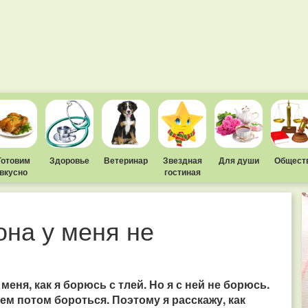
Готовим
Здоровье
Ветеринар
Звездная
Для души
Общест
вкусно
гостиная
она у меня не
еня, как я борюсь с тлей. Но я с ней не борюсь.
ем потом бороться. Поэтому я расскажу, как