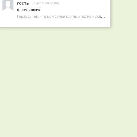
гость
9 месяцев назад
ферма пшик
Горжусь тем, что моя семья круглый год не нуждается в покупных витаминах