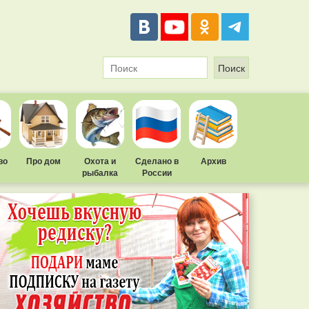
во
Про дом
Охота и
Сделано в
Архив
рыбалка
России