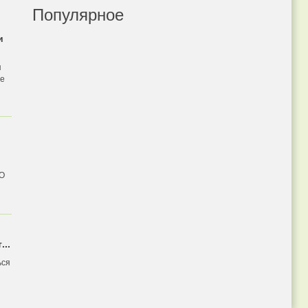
Популярное
и
я
бе
 О
...
ься