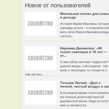
Новое от пользователей
Маленькая птичка для семь
и дохода
История Марии Ивановны, котора
однажды устала – и позволила се
жить легче Мария Ивановна всегда
считала...
Нариман Джемилев: «40
тысяч саженцев в 16 лет —
эт...
О чем сейчас мечтают подростки?
дорогих вещах, о мотоциклах - обо
всем, о чем угодно, но только не о
том, как нач...
Татьяна Легкая: «Дом с
печкой, чистый воздух и нат
В последнее время стало появлят
все больше ценителей простой
деревенской жизни. Люди не хотят
жить в спешке в бо...