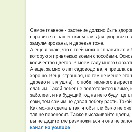
Самое главное - растение должно быть здоро
справится с нашествием тли. Для здоровья с
замульчированы, и деревья тоже.
А еще я знаю, что с тлей можно справиться и 
которую я привлекаю всеми способами. Основ
количество цветов. В моем саду много бархатц
А еще, за много лет садоводства, я пришла к 
хорошо. Вещь странная, но тем не менее это 
дерево и тля ушла), то побег намного вырасте
слабым. Такой побег не подготовится к зиме, 
заболеет, и на будущий год на него будут цеп
соки, тем самым не давая побегу расти. Такой
Как можно сделать так, чтобы тли было не оч
тля не переносит. Также высаживайте цветы,
вы не дадите тле размножиться и она не запо
канал на youtube