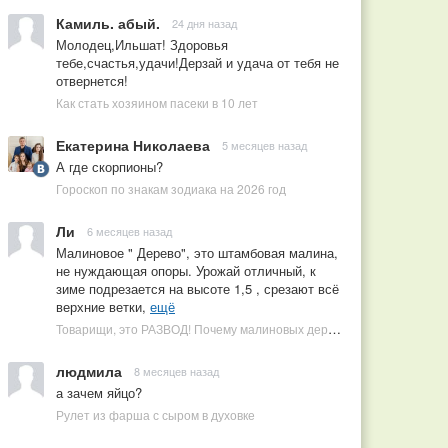
Камиль. абый.
24 дня назад
Молодец,Ильшат! Здоровья
тебе,счастья,удачи!Дерзай и удача от тебя не
отвернется!
Как стать хозяином пасеки в 10 лет
Екатерина Николаева
5 месяцев назад
А где скорпионы?
Гороскоп по знакам зодиака на 2026 год
Ли
6 месяцев назад
Малиновое " Дерево", это штамбовая малина,
не нуждающая опоры. Урожай отличный, к
зиме подрезается на высоте 1,5 , срезают всё
верхние ветки,
ещё
Товарищи, это РАЗВОД! Почему малиновых деревьев не бывает, или Как ушлые продавцы наживаются на мечтах садоводов
людмила
8 месяцев назад
а зачем яйцо?
Рулет из фарша с сыром в духовке