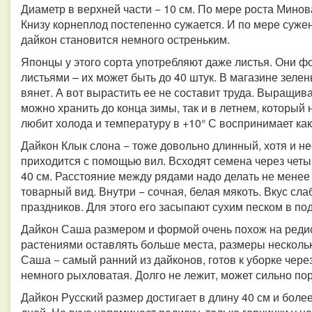
Диаметр в верхней части − 10 см. По мере роста Мино
Книзу корнеплод постепенно сужается. И по мере сужен
дайкон становится немного остреньким.
Японцы у этого сорта употребляют даже листья. Они ф
листьями – их может быть до 40 штук. В магазине зелен
вянет. А вот вырастить ее не составит труда. Выращив
можно хранить до конца зимы, так и в летнем, который 
любит холода и температуру в +10° С воспринимает как
Дайкон Клык слона − тоже довольно длинный, хотя и н
приходится с помощью вил. Всходят семена через четы
40 см. Расстояние между рядами надо делать не мене
товарный вид. Внутри − сочная, белая мякоть. Вкус сл
праздников. Для этого его засыпают сухим песком в по
Дайкон Саша размером и формой очень похож на редиск
растениями оставлять больше места, размеры несколько
Саша − самый ранний из дайконов, готов к уборке через
немного рыхловатая. Долго не лежит, может сильно по
Дайкон Русский размер достигает в длину 40 см и более