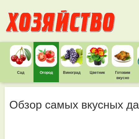
Сад
Огород
Виноград
Цветник
Готовим
вкусно
Обзор самых вкусных д