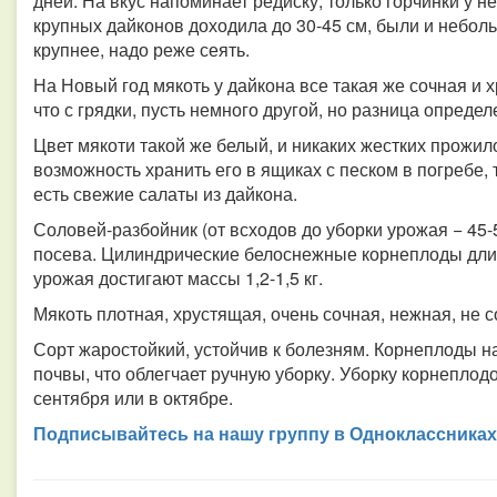
дней. На вкус напоминает редиску, только горчинки у н
крупных дайконов доходила до 30-45 см, были и небол
крупнее, надо реже сеять.
На Новый год мякоть у дайкона все такая же сочная и хр
что с грядки, пусть немного другой, но разница определ
Цвет мякоти такой же белый, и никаких жестких прожилок
возможность хранить его в ящиках с песком в погребе, 
есть свежие салаты из дайкона.
Соловей-разбойник (от всходов до уборки урожая − 45-5
посева. Цилиндрические белоснежные корнеплоды длино
урожая достигают массы 1,2-1,5 кг.
Мякоть плотная, хрустящая, очень сочная, нежная, не 
Сорт жаростойкий, устойчив к болезням. Корнеплоды н
почвы, что облегчает ручную уборку. Уборку корнепло
сентября или в октябре.
Подписывайтесь на нашу группу в Одноклассниках