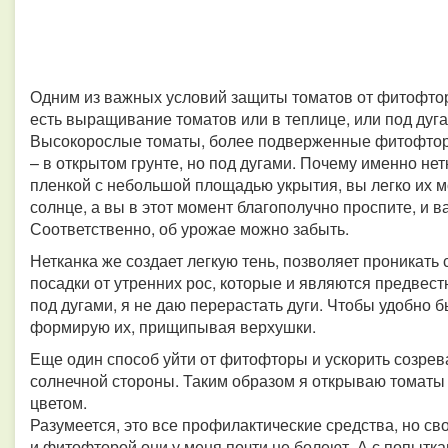
Одним из важных условий защиты томатов от фитофтор
есть выращивание томатов или в теплице, или под дуга
Высокорослые томаты, более подверженные фитофторе
– в открытом грунте, но под дугами. Почему именно не
пленкой с небольшой площадью укрытия, вы легко их мо
солнце, а вы в этот момент благополучно проспите, и 
Соответственно, об урожае можно забыть.
Нетканка же создает легкую тень, позволяет проникать 
посадки от утренних рос, которые и являются предве
под дугами, я не даю перерастать дуги. Чтобы удобно 
формирую их, прищипывая верхушки.
Еще один способ уйти от фитофторы и ускорить созрев
солнечной стороны. Таким образом я открываю томаты 
цветом.
Разумеется, это все профилактические средства, но с
и фитофторой они у меня почти не болеют. А с попыт