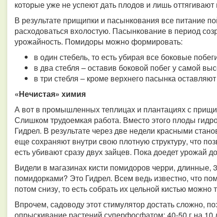
которые уже не успеют дать плодов и лишь оттягивают
В результате прищипки и пасынкования все питание пой
расходоваться вхолостую. Пасынкование в период соз
урожайность. Помидоры можно формировать:
в один стебель, то есть убирая все боковые побеги
в два стебля – оставив боковой побег у самой выс
в три стебля – кроме верхнего пасынка оставляю
«Нечистая» химия
А вот в промышленных теплицах и плантациях с прищи
Слишком трудоемкая работа. Вместо этого плоды гидр
Гидрел. В результате через две недели красными стано
еще сохраняют внутри свою плотную структуру, что по
есть убивают сразу двух зайцев. Пока доедет урожай д
Видели в магазинах кисти помидоров черри, длинные,
помидорками? Это Гидрел. Всем ведь известно, что пом
потом снизу, то есть собрать их цельной кистью можно
Впрочем, садоводу этот стимулятор достать сложно, по
опрыскивание растений суперфосфатом: 40-50 г на 10 л