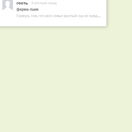
гость
9 месяцев назад
ферма пшик
Горжусь тем, что моя семья круглый год не нуждается в покупных витаминах