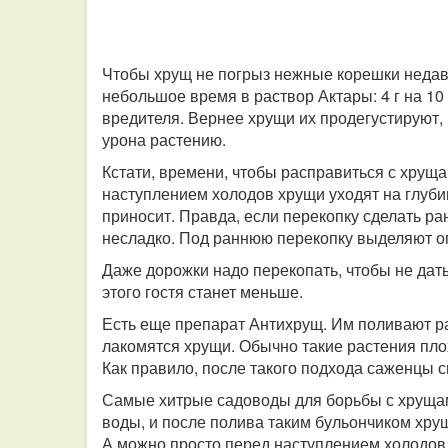
Чтобы хрущ не погрыз нежные корешки недав
небольшое время в раствор Актары: 4 г на 10
вредителя. Вернее хрущи их продегустируют, 
урона растению.
Кстати, времени, чтобы расправиться с хруща
наступлением холодов хрущи уходят на глубин
приносит. Правда, если перекопку сделать ра
несладко. Под раннюю перекопку выделяют о
Даже дорожки надо перекопать, чтобы не дат
этого гостя станет меньше.
Есть еще препарат Антихрущ. Им поливают ра
лакомятся хрущи. Обычно такие растения плох
Как правило, после такого подхода саженцы 
Самые хитрые садоводы для борьбы с хрущами
воды, и после полива таким бульончиком хру
А можно просто перед наступлением холодов 