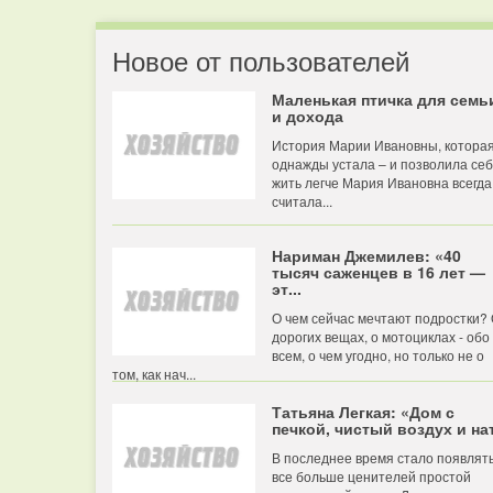
Новое от пользователей
Маленькая птичка для семь
и дохода
История Марии Ивановны, котора
однажды устала – и позволила се
жить легче Мария Ивановна всегда
считала...
Нариман Джемилев: «40
тысяч саженцев в 16 лет —
эт...
О чем сейчас мечтают подростки?
дорогих вещах, о мотоциклах - обо
всем, о чем угодно, но только не о
том, как нач...
Татьяна Легкая: «Дом с
печкой, чистый воздух и нат
В последнее время стало появлят
все больше ценителей простой