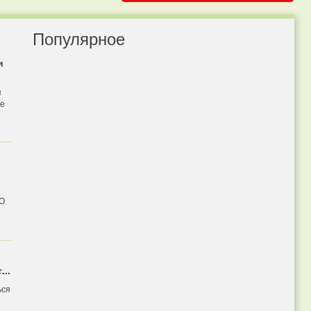
Популярное
и
я
бе
 О
...
ься