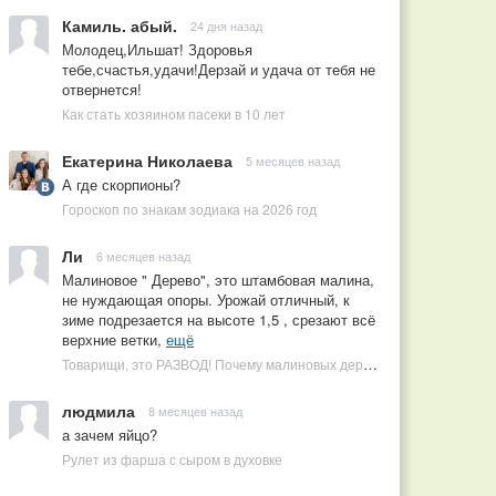
Камиль. абый.
24 дня назад
Молодец,Ильшат! Здоровья
тебе,счастья,удачи!Дерзай и удача от тебя не
отвернется!
Как стать хозяином пасеки в 10 лет
Екатерина Николаева
5 месяцев назад
А где скорпионы?
Гороскоп по знакам зодиака на 2026 год
Ли
6 месяцев назад
Малиновое " Дерево", это штамбовая малина,
не нуждающая опоры. Урожай отличный, к
зиме подрезается на высоте 1,5 , срезают всё
верхние ветки,
ещё
Товарищи, это РАЗВОД! Почему малиновых деревьев не бывает, или Как ушлые продавцы наживаются на мечтах садоводов
людмила
8 месяцев назад
а зачем яйцо?
Рулет из фарша с сыром в духовке