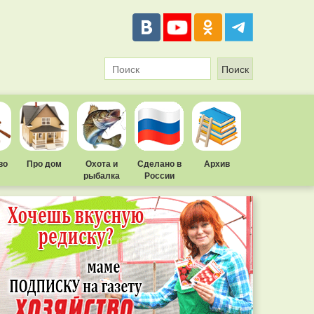
во
Про дом
Охота и
Сделано в
Архив
рыбалка
России