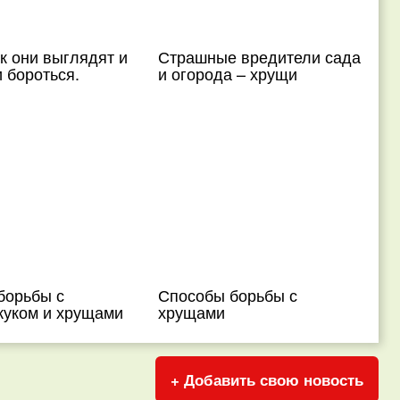
к они выглядят и
Страшные вредители сада
и бороться.
и огорода – хрущи
борьбы с
Способы борьбы с
жуком и хрущами
хрущами
+ Добавить свою новость