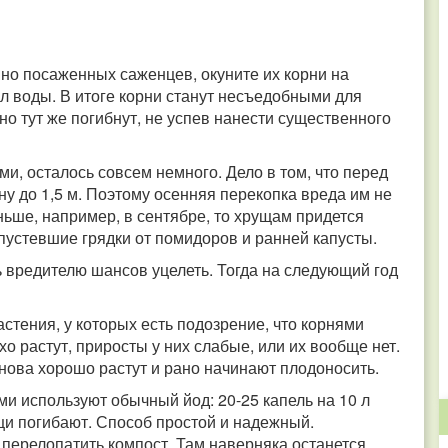
но посаженных саженцев, окуните их корни на
 л воды. В итоге корни станут несъедобными для
но тут же погибнут, не успев нанести существенного
ми, осталось совсем немного. Дело в том, что перед
у до 1,5 м. Поэтому осенняя перекопка вреда им не
ньше, например, в сентябре, то хрущам придется
пустевшие грядки от помидоров и ранней капусты.
ь вредителю шансов уцелеть. Тогда на следующий год
стения, у которых есть подозрение, что корнями
о растут, приросты у них слабые, или их вообще нет.
снова хорошо растут и рано начинают плодоносить.
 используют обычный йод: 20-25 капель на 10 л
щи погибают. Способ простой и надежный.
перелопатить компост. Там наверняка останется