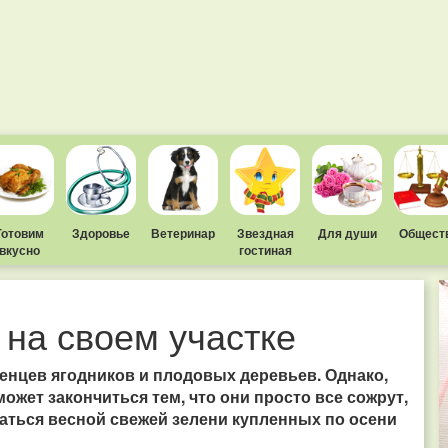
Готовим
Здоровье
Ветеринар
Звездная
Для души
Общест
вкусно
гостиная
 на своем участке
енцев ягодников и плодовых деревьев. Однако,
может закончиться тем, что они просто все сожрут,
аться весной свежей зелени купленных по осени