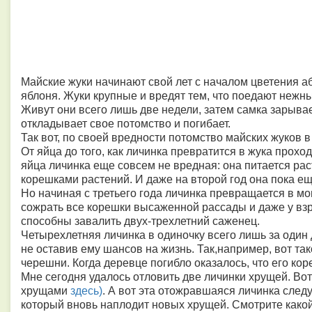
Майские жуки начинают свой лет с началом цветения аб
яблоня. Жуки крупные и вредят тем, что поедают нежны
Живут они всего лишь две недели, затем самка зарывае
откладывает свое потомство и погибает.
Так вот, по своей вредности потомство майских жуков в
От яйца до того, как личинка превратится в жука прох
яйца личинка еще совсем не вредная: она питается р
корешками растений. И даже на второй год она пока ещ
Но начиная с третьего года личинка превращается в мо
сожрать все корешки высаженной рассады и даже у взр
способны завалить двух-трехлетний саженец.
Четырехлетняя личинка в одиночку всего лишь за один 
не оставив ему шансов на жизнь. Так,например, вот та
черешни. Когда деревце погибло оказалось, что его ко
Мне сегодня удалось отловить две личинки хрущей. Вот
хрущами
здесь)
. А вот эта отожравшаяся личинка след
который вновь наплодит новых хрущей. Смотрите какой