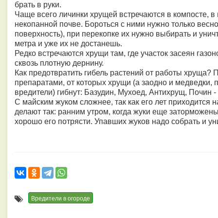
брать в руки.
Чаще всего личинки хрущей встречаются в компосте, в
некопанной почве. Бороться с ними нужно только весно
поверхность), при перекопке их нужно выбирать и уничт
метра и уже их не достанешь.
Редко встречаются хрущи там, где участок засеян газон
сквозь плотную дернину.
Как предотвратить гибель растений от работы хруща? 
препаратами, от которых хрущи (а заодно и медведки,
вредители) гибнут: Базудин, Мухоед, Антихрущ, Почин -
С майским жуком сложнее, так как его лет приходится 
делают так: ранним утром, когда жуки еще заторможены
хорошо его потрясти. Упавших жуков надо собрать и у
Вредители в огороде