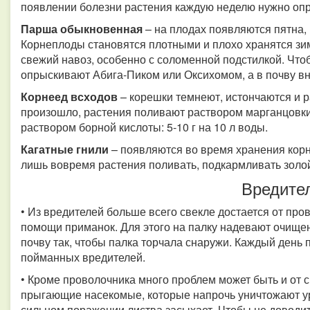
появлении болезни растения каждую неделю нужно оп
Парша обыкновенная
– на плодах появляются пятна,
Корнеплоды становятся плотными и плохо хранятся зим
свежий навоз, особенно с соломенной подстилкой. Чтоб
опрыскивают Абига-Пиком или Оксихомом, а в почву в
Корнеед всходов
– корешки темнеют, истончаются и р
произошло, растения поливают раствором марганцовки
раствором борной кислоты: 5-10 г на 10 л воды.
Кагатные гнили
– появляются во время хранения корн
лишь вовремя растения поливать, подкармливать зол
Вредите
• Из вредителей больше всего свекле достается от про
помощи приманок. Для этого на палку надевают очище
почву так, чтобы палка торчала снаружи. Каждый день
пойманных вредителей.
• Кроме проволочника много проблем может быть и от 
прыгающие насекомые, которые напрочь уничтожают ур
сильном поражении листва засыхает. Чтобы не доводит