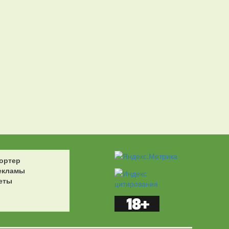
ортер
екламы
еты