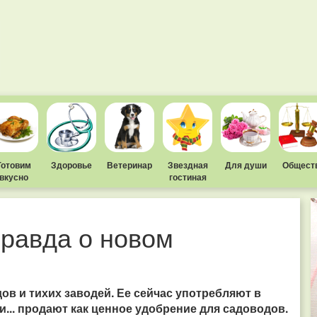
Готовим
Здоровье
Ветеринар
Звездная
Для души
Общест
вкусно
гостиная
равда о новом
ов и тихих заводей. Ее сейчас употребляют в
и... продают как ценное удобрение для садоводов.