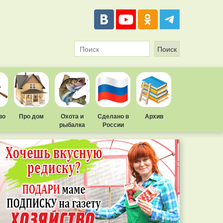
во
Про дом
Охота и
Сделано в
Архив
рыбалка
России