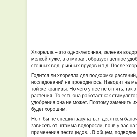
Хлорелла – это одноклеточная, зеленая водо
мелкой луже, а отмирая, образует ценное удо
сточных вод, рыбных прудов и т.д. После хл
Годится ли хлорелла для подкормки растений,
исследований не проводилось. Наводит на мы
той же крапивы. Но чего у нее не отнять, та
растения. То есть она работает как стимулят
удобрения она не может. Поэтому заменить их
будет хорошим.
Но я бы не спешил закупаться десятком баноч
зависеть от штамма водоросли, почв у вас на 
применения пестицидов... В общем, подводны