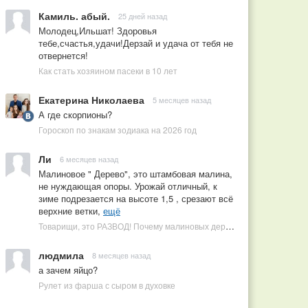
Камиль. абый.
25 дней назад
Молодец,Ильшат! Здоровья
тебе,счастья,удачи!Дерзай и удача от тебя не
отвернется!
Как стать хозяином пасеки в 10 лет
Екатерина Николаева
5 месяцев назад
А где скорпионы?
Гороскоп по знакам зодиака на 2026 год
Ли
6 месяцев назад
Малиновое " Дерево", это штамбовая малина,
не нуждающая опоры. Урожай отличный, к
зиме подрезается на высоте 1,5 , срезают всё
верхние ветки,
ещё
Товарищи, это РАЗВОД! Почему малиновых деревьев не бывает, или Как ушлые продавцы наживаются на мечтах садоводов
людмила
8 месяцев назад
а зачем яйцо?
Рулет из фарша с сыром в духовке