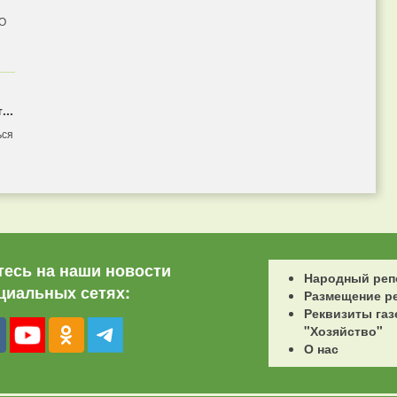
 О
...
ься
есь на наши новости
Народный реп
циальных сетях:
Размещение р
Реквизиты газ
"Хозяйство"
О нас