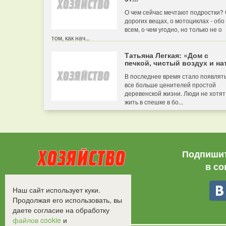
О чем сейчас мечтают подростки?
дорогих вещах, о мотоциклах - обо
всем, о чем угодно, но только не о
том, как нач...
Татьяна Легкая: «Дом с
печкой, чистый воздух и нат
В последнее время стало появлят
все больше ценителей простой
деревенской жизни. Люди не хотят
жить в спешке в бо...
Подпишит
в со
Все права защищены.
Наш сайт использует куки.
©2008-2017 - "Хозяйство"
Продолжая его использовать, вы
даете согласие на обработку
файлов cookie
и