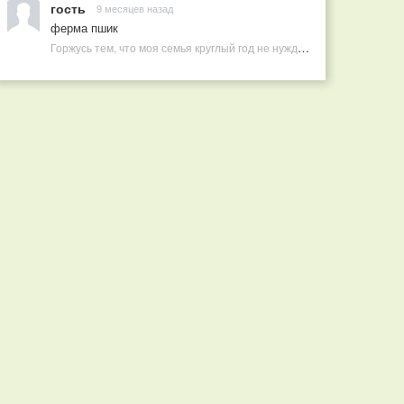
гость
9 месяцев назад
ферма пшик
Горжусь тем, что моя семья круглый год не нуждается в покупных витаминах