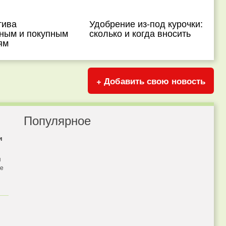
тива
Удобрение из-под курочки:
ным и покупным
сколько и когда вносить
ям
+ Добавить свою новость
Популярное
и
я
бе