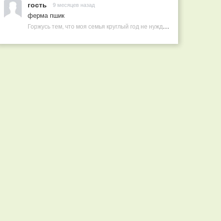
гость
9 месяцев назад
ферма пшик
Горжусь тем, что моя семья круглый год не нуждается в покупных витаминах