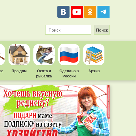
во
Про дом
Охота и
Сделано в
Архив
рыбалка
России