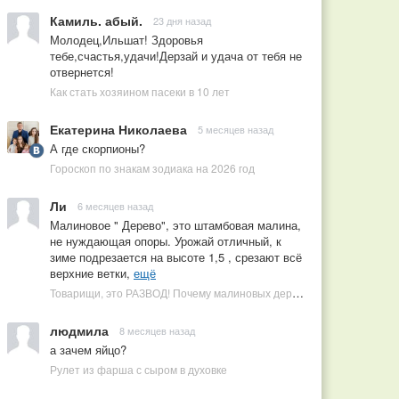
Камиль. абый.
23 дня назад
Молодец,Ильшат! Здоровья
тебе,счастья,удачи!Дерзай и удача от тебя не
отвернется!
Как стать хозяином пасеки в 10 лет
Екатерина Николаева
5 месяцев назад
А где скорпионы?
Гороскоп по знакам зодиака на 2026 год
Ли
6 месяцев назад
Малиновое " Дерево", это штамбовая малина,
не нуждающая опоры. Урожай отличный, к
зиме подрезается на высоте 1,5 , срезают всё
верхние ветки,
ещё
Товарищи, это РАЗВОД! Почему малиновых деревьев не бывает, или Как ушлые продавцы наживаются на мечтах садоводов
людмила
8 месяцев назад
а зачем яйцо?
Рулет из фарша с сыром в духовке