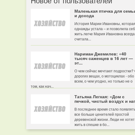
Новое от пользователей
Маленькая птичка для семь
и дохода
История Марии Ивановны, котора
однажды устала – и позволила се
жить легче Мария Ивановна всегда
считала...
Нариман Джемилев: «40
тысяч саженцев в 16 лет —
эт...
О чем сейчас мечтают подростки?
дорогих вещах, о мотоциклах - обо
всем, о чем угодно, но только не о
том, как нач...
Татьяна Легкая: «Дом с
печкой, чистый воздух и нат
В последнее время стало появлят
все больше ценителей простой
деревенской жизни. Люди не хотят
жить в спешке в бо...