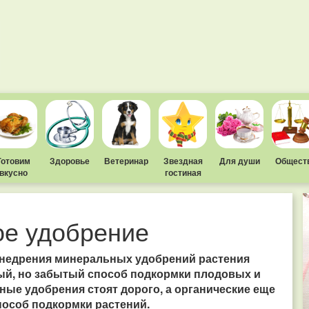
Готовим
Здоровье
Ветеринар
Звездная
Для души
Общест
вкусно
гостиная
ое удобрение
 внедрения минеральных удобрений растения
ый, но забытый способ подкормки плодовых и
ные удобрения стоят дорого, а органические еще
особ подкормки растений.