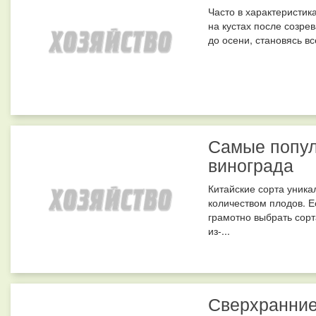
Часто в характеристик
на кустах после созре
до осени, становясь вс
Самые попул
винограда
Китайские сорта уник
количеством плодов. Е
грамотно выбрать сорт
из-...
Сверхранние