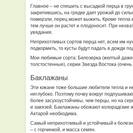
Главное – не спешить с высадкой перца в грун
закрепившись, на грядке дает урожай до сил
померзли, перец может выжить. Кроме тепла 
тем лучше он растет и плодоносит. При нехва
увядания.
Неприхотливых сортов перца нет, всем им нуж
подкормить, то кусты будут падать в дожди по
Мои любимые сорта: Белозерка (желтый даже в
толстостенные), серии Звезда Востока (очен
Баклажаны
Эти южане тоже большие любители тепла и не
неглубоко. Поэтому почву вокруг подпушиваю
более засухоустойчивы, чем перцы, но на се
и завязей. Баклажаны обожают колорадские 
Актарой необходима.
Самый неприхотливый и устойчивый к болезн
– с горчинкой, и масса семян.