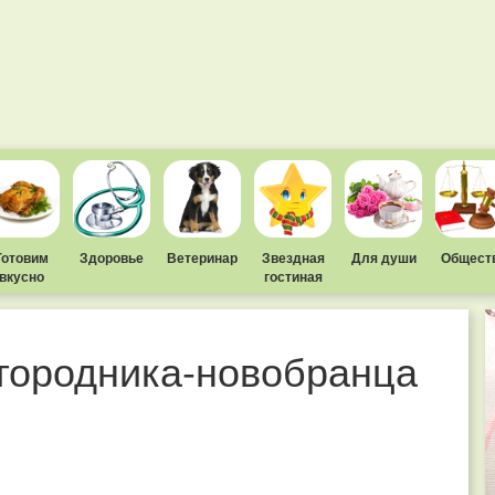
Готовим
Здоровье
Ветеринар
Звездная
Для души
Общест
вкусно
гостиная
городника-новобранца