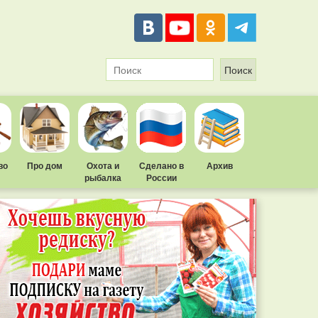
во
Про дом
Охота и
Сделано в
Архив
рыбалка
России