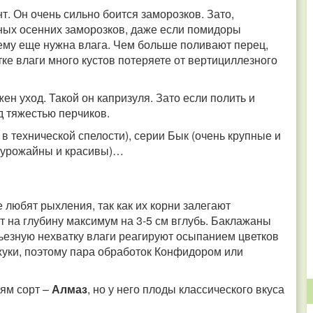
т. Он очень сильно боится заморозков. Зато,
ьных осенних заморозков, даже если помидоры
ему еще нужна влага. Чем больше поливают перец,
тке влаги много кустов потеряете от вертициллезного
ен уход. Такой он капризуля. Зато если полить и
д тяжестью перчиков.
 технической спелости), серии Бык (очень крупные и
ь урожайны и красивы)…
 любят рыхления, так как их корни залегают
т на глубину максимум на 3-5 см вглубь. Баклажаны
рьезную нехватку влаги реагируют осыпанием цветков
жуки, поэтому пара обработок Конфидором или
ям сорт –
Алмаз
, но у него плоды классического вкуса