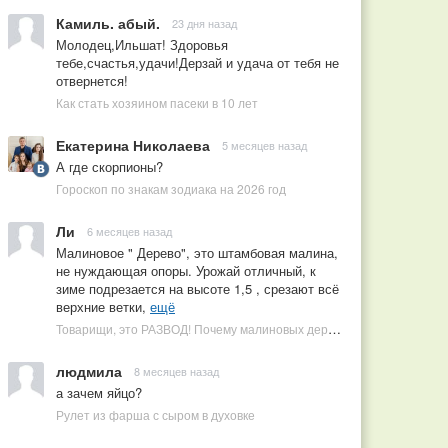
Камиль. абый.
23 дня назад
Молодец,Ильшат! Здоровья
тебе,счастья,удачи!Дерзай и удача от тебя не
отвернется!
Как стать хозяином пасеки в 10 лет
Екатерина Николаева
5 месяцев назад
А где скорпионы?
Гороскоп по знакам зодиака на 2026 год
Ли
6 месяцев назад
Малиновое " Дерево", это штамбовая малина,
не нуждающая опоры. Урожай отличный, к
зиме подрезается на высоте 1,5 , срезают всё
верхние ветки,
ещё
Товарищи, это РАЗВОД! Почему малиновых деревьев не бывает, или Как ушлые продавцы наживаются на мечтах садоводов
людмила
8 месяцев назад
а зачем яйцо?
Рулет из фарша с сыром в духовке