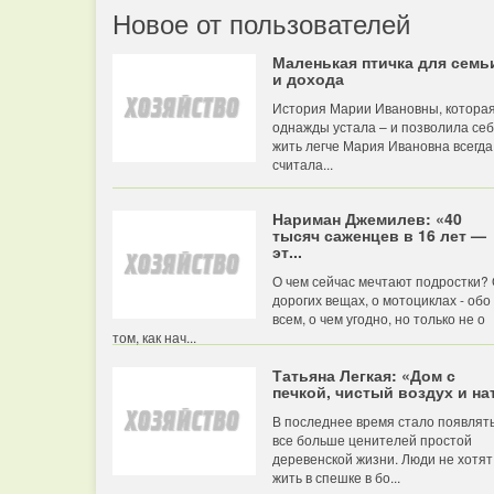
Новое от пользователей
Маленькая птичка для семь
и дохода
История Марии Ивановны, котора
однажды устала – и позволила се
жить легче Мария Ивановна всегда
считала...
Нариман Джемилев: «40
тысяч саженцев в 16 лет —
эт...
О чем сейчас мечтают подростки?
дорогих вещах, о мотоциклах - обо
всем, о чем угодно, но только не о
том, как нач...
Татьяна Легкая: «Дом с
печкой, чистый воздух и нат
В последнее время стало появлят
все больше ценителей простой
деревенской жизни. Люди не хотят
жить в спешке в бо...