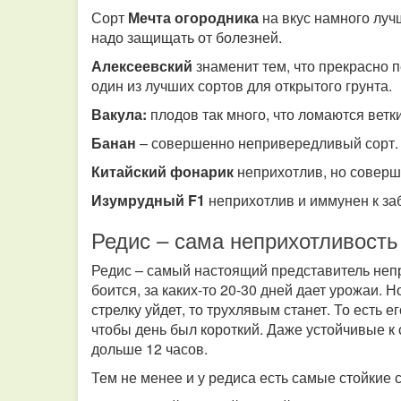
Сорт
Мечта огородника
на вкус намного луч
надо защищать от болезней.
Алексеевский
знаменит тем, что прекрасно 
один из лучших сортов для открытого грунта.
Вакула:
плодов так много, что ломаются ветк
Банан
– совершенно непривередливый сорт.
Китайский фонарик
неприхотлив, но соверш
Изумрудный F1
неприхотлив и иммунен к за
Редис – сама неприхотливость
Редис – самый настоящий представитель непр
боится, за каких-то 20-30 дней дает урожаи. 
стрелку уйдет, то трухлявым станет. То есть е
чтобы день был короткий. Даже устойчивые к с
дольше 12 часов.
Тем не менее и у редиса есть самые стойкие 