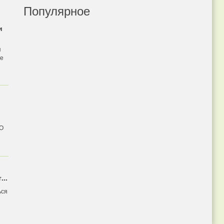
Популярное
и
я
бе
 О
...
ься