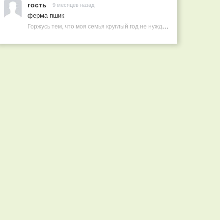
гость
9 месяцев назад
ферма пшик
Горжусь тем, что моя семья круглый год не нуждается в покупных витаминах