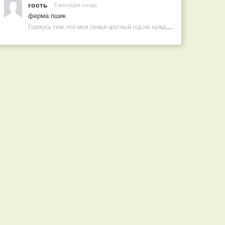
гость
9 месяцев назад
ферма пшик
Горжусь тем, что моя семья круглый год не нуждается в покупных витаминах