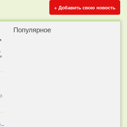
+ Добавить свою новость
Популярное
и
я
бе
 О
...