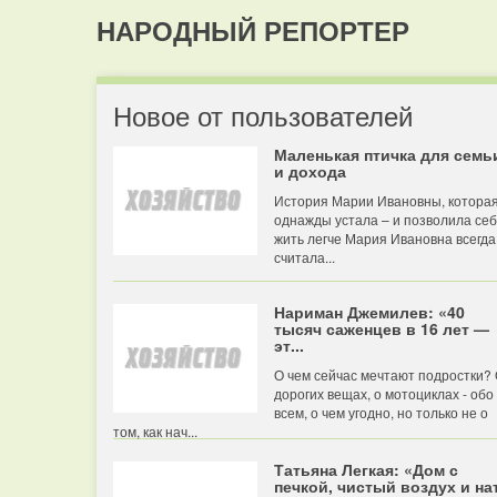
НАРОДНЫЙ РЕПОРТЕР
Новое от пользователей
Маленькая птичка для семь
и дохода
История Марии Ивановны, котора
однажды устала – и позволила се
жить легче Мария Ивановна всегда
считала...
Нариман Джемилев: «40
тысяч саженцев в 16 лет —
эт...
О чем сейчас мечтают подростки?
дорогих вещах, о мотоциклах - обо
всем, о чем угодно, но только не о
том, как нач...
Татьяна Легкая: «Дом с
печкой, чистый воздух и нат