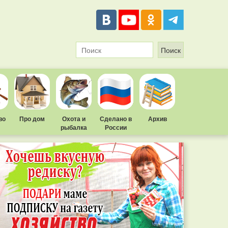
во
Про дом
Охота и
Сделано в
Архив
рыбалка
России