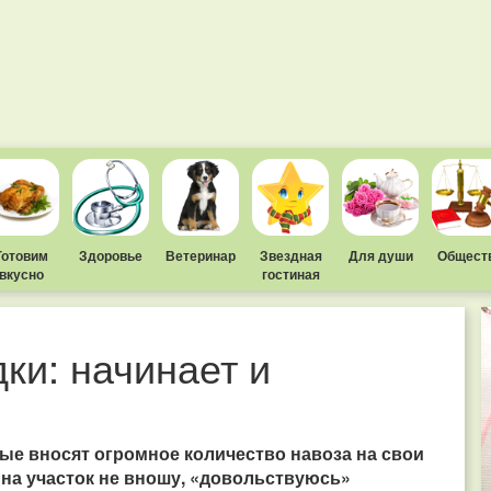
Готовим
Здоровье
Ветеринар
Звездная
Для души
Общест
вкусно
гостиная
ки: начинает и
ые вносят огромное количество навоза на свои
 на участок не вношу, «довольствуюсь»