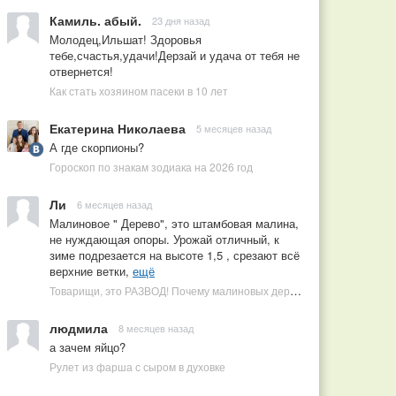
Камиль. абый.
23 дня назад
Молодец,Ильшат! Здоровья
тебе,счастья,удачи!Дерзай и удача от тебя не
отвернется!
Как стать хозяином пасеки в 10 лет
Екатерина Николаева
5 месяцев назад
А где скорпионы?
Гороскоп по знакам зодиака на 2026 год
Ли
6 месяцев назад
Малиновое " Дерево", это штамбовая малина,
не нуждающая опоры. Урожай отличный, к
зиме подрезается на высоте 1,5 , срезают всё
верхние ветки,
ещё
Товарищи, это РАЗВОД! Почему малиновых деревьев не бывает, или Как ушлые продавцы наживаются на мечтах садоводов
людмила
8 месяцев назад
а зачем яйцо?
Рулет из фарша с сыром в духовке