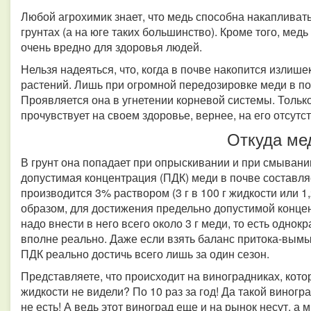
Любой агрохимик знает, что медь способна накапливат
грунтах (а на юге таких большинство). Кроме того, медь
очень вредно для здоровья людей.
Нельзя надеяться, что, когда в почве накопится излише
растений. Лишь при огромной передозировке меди в по
Проявляется она в угнетении корневой системы. Тольк
прочувствует на своем здоровье, вернее, на его отсутс
Откуда ме
В грунт она попадает при опрыскивании и при смывани
допустимая концентрация (ПДК) меди в почве составляе
производится 3% раствором (3 г в 100 г жидкости или 1,
образом, для достижения предельно допустимой концен
надо внести в него всего около 3 г меди, то есть одно
вполне реально. Даже если взять баланс притока-вымы
ПДК реально достичь всего лишь за один сезон.
Представляете, что происходит на виноградниках, кот
жидкости не видели? По 10 раз за год! Да такой виногр
не есть! А ведь этот виноград еще и на рынок несут, а