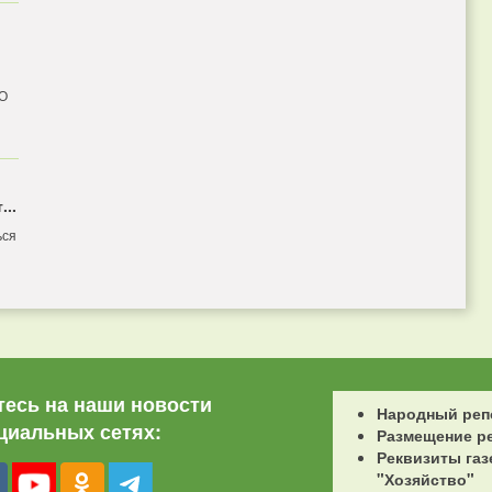
 О
...
ься
есь на наши новости
Народный реп
циальных сетях:
Размещение р
Реквизиты газ
"Хозяйство"