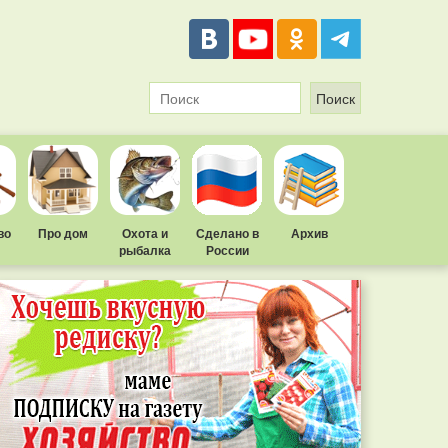
во
Про дом
Охота и
Сделано в
Архив
рыбалка
России