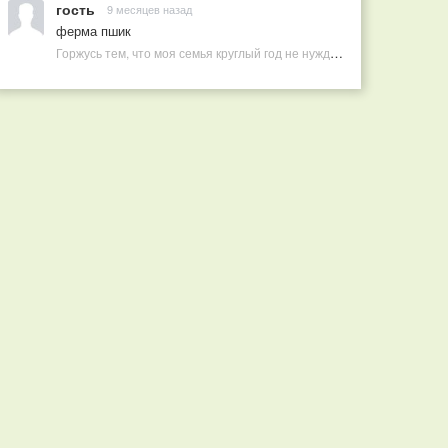
гость
9 месяцев назад
ферма пшик
Горжусь тем, что моя семья круглый год не нуждается в покупных витаминах