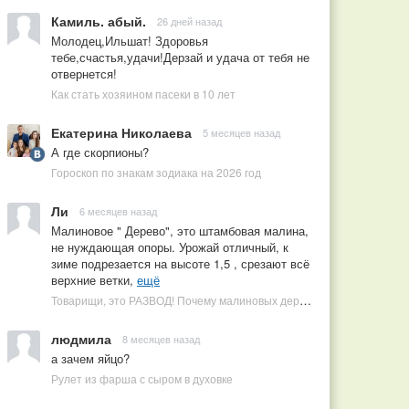
Камиль. абый.
26 дней назад
Молодец,Ильшат! Здоровья
тебе,счастья,удачи!Дерзай и удача от тебя не
отвернется!
Как стать хозяином пасеки в 10 лет
Екатерина Николаева
5 месяцев назад
А где скорпионы?
Гороскоп по знакам зодиака на 2026 год
Ли
6 месяцев назад
Малиновое " Дерево", это штамбовая малина,
не нуждающая опоры. Урожай отличный, к
зиме подрезается на высоте 1,5 , срезают всё
верхние ветки,
ещё
Товарищи, это РАЗВОД! Почему малиновых деревьев не бывает, или Как ушлые продавцы наживаются на мечтах садоводов
людмила
8 месяцев назад
а зачем яйцо?
Рулет из фарша с сыром в духовке