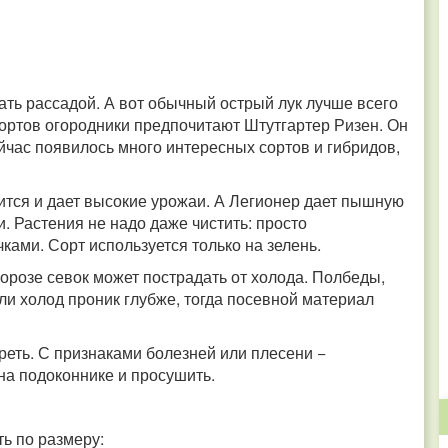
ть рассадой. А вот обычный острый лук лучше всего
сортов огородники предпочитают Штутгартер Ризен. Он
йчас появилось много интересных сортов и гибридов,
нится и дает высокие урожаи. А Легионер дает пышную
и. Растения не надо даже чистить: просто
ками. Сорт используется только на зелень.
орозе севок может пострадать от холода. Полбеды,
ли холод проник глубже, тогда посевной материал
реть. С признаками болезней или плесени −
на подоконнике и просушить.
ь по размеру: