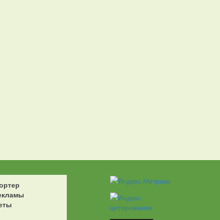
ортер
екламы
еты