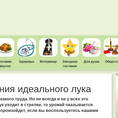
Готовим
Здоровье
Ветеринар
Звездная
Для души
Общест
вкусно
гостиная
ния идеального лука
акого труда. Но не всегда и не у всех это
лук уходит в стрелки, то урожай оказывается
произойдет, если вы воспользуетесь нашими