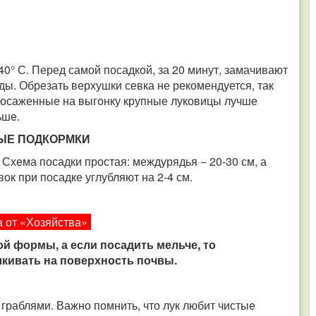
40° С. Перед самой посадкой, за 20 минут, замачивают
оды. Обрезать верхушки севка не рекомендуется, так
т посаженные на выгонку крупные луковицы лучше
ьше.
ЫЕ ПОДКОРМКИ
. Схема посадки простая: междурядья − 20-30 см, а
ок при посадке углубляют на 2-4 см.
 от «Хозяйства»
ой формы, а если посадить мельче, то
лкивать на поверхность почвы.
граблями. Важно помнить, что лук любит чистые