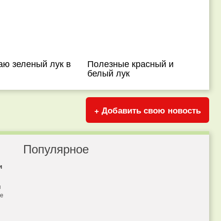
ю зеленый лук в
Полезные красный и
белый лук
+ Добавить свою новость
Популярное
и
я
бе