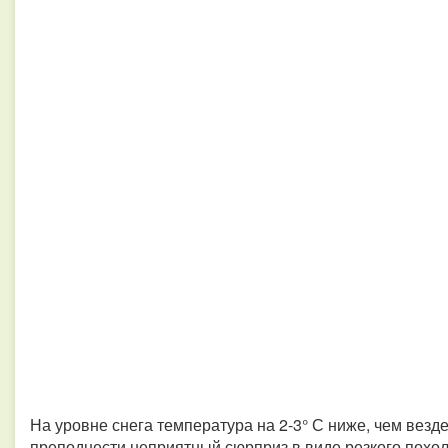
На уровне снега температура на 2-3° С ниже, чем везд
преподнести неприятный сюрприз в виде резкого похо