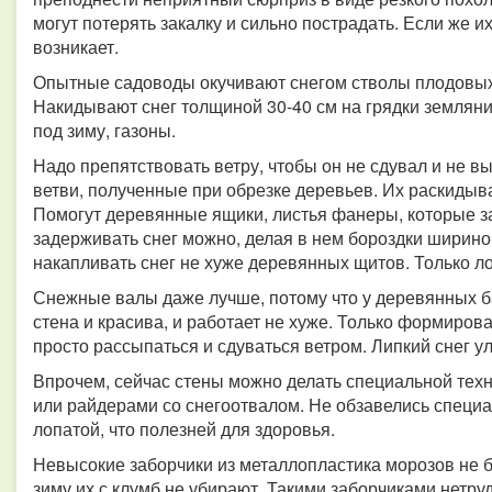
могут потерять закалку и сильно пострадать. Если же и
возникает.
Опытные садоводы окучивают снегом стволы плодовых 
Накидывают снег толщиной 30-40 см на грядки землян
под зиму, газоны.
Надо препятствовать ветру, чтобы он не сдувал и не в
ветви, полученные при обрезке деревьев. Их раскидыва
Помогут деревянные ящики, листья фанеры, которые з
задерживать снег можно, делая в нем бороздки ширино
накапливать снег не хуже деревянных щитов. Только л
Снежные валы даже лучше, потому что у деревянных б
стена и красива, и работает не хуже. Только формироват
просто рассыпаться и сдуваться ветром. Липкий снег у
Впрочем, сейчас стены можно делать специальной тех
или райдерами со снегоотвалом. Не обзавелись специа
лопатой, что полезней для здоровья.
Невысокие заборчики из металлопластика морозов не бо
зиму их с клумб не убирают. Такими заборчиками нетруд