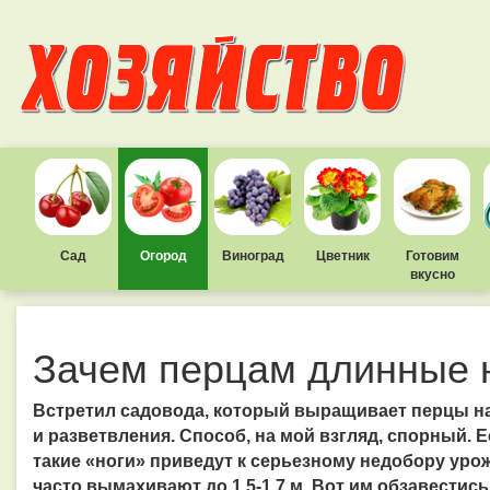
Сад
Огород
Виноград
Цветник
Готовим
вкусно
Зачем перцам длинные 
Встретил садовода, который выращивает перцы на
и разветвления. Способ, на мой взгляд, спорный. Е
такие «ноги» приведут к серьезному недобору уро
часто вымахивают до 1,5-1,7 м. Вот им обзавестис