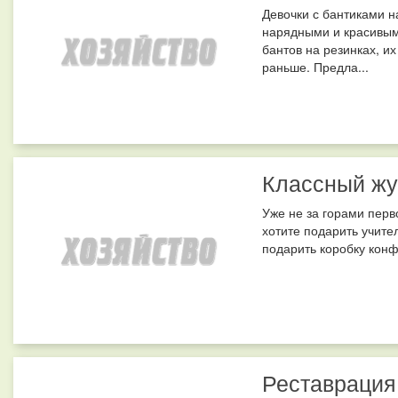
Девочки с бантиками н
нарядными и красивым
бантов на резинках, их
раньше. Предла...
Классный жу
Уже не за горами перв
хотите подарить учите
подарить коробку конф
Реставрация