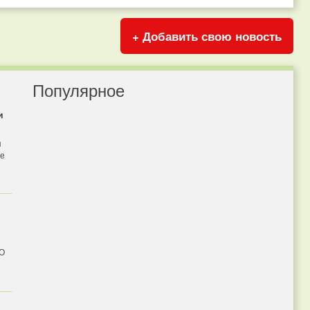
+ Добавить свою новость
Популярное
и
я
бе
 О