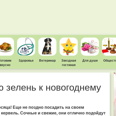
Готовим
Здоровье
Ветеринар
Звездная
Для души
Общест
вкусно
гостиная
 зелень к новогоднему
есяца! Еще не поздно посадить на своем
и кервель. Сочные и свежие, они отлично подойдут