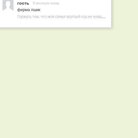
гость
9 месяцев назад
ферма пшик
Горжусь тем, что моя семья круглый год не нуждается в покупных витаминах