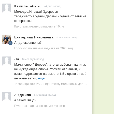
Камиль. абый.
24 дня назад
Молодец,Ильшат! Здоровья
тебе,счастья,удачи!Дерзай и удача от тебя не
отвернется!
Как стать хозяином пасеки в 10 лет
Екатерина Николаева
5 месяцев назад
А где скорпионы?
Гороскоп по знакам зодиака на 2026 год
Ли
6 месяцев назад
Малиновое " Дерево", это штамбовая малина,
не нуждающая опоры. Урожай отличный, к
зиме подрезается на высоте 1,5 , срезают всё
верхние ветки,
ещё
Товарищи, это РАЗВОД! Почему малиновых деревьев не бывает, или Как ушлые продавцы наживаются на мечтах садоводов
людмила
8 месяцев назад
а зачем яйцо?
Рулет из фарша с сыром в духовке