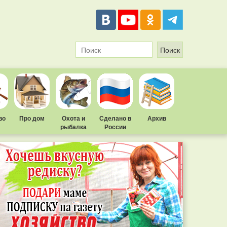
во
Про дом
Охота и
Сделано в
Архив
рыбалка
России