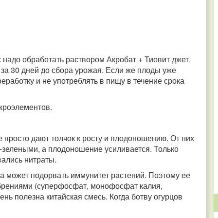
 надо обработать раствором Акробат + Тиовит джет.
за 30 дней до сбора урожая. Если же плоды уже
реработку и не употреблять в пищу в течение срока
кроэлементов.
 просто дают толчок к росту и плодоношению. От них
-зелеными, а плодоношение усиливается. Только
вались нитраты.
ка может подорвать иммунитет растений. Поэтому ее
брениями (суперфосфат, монофосфат калия,
ень полезна китайская смесь. Когда ботву огурцов