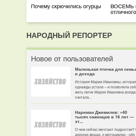
Почему скрючились огурцы
ВОСЕМЬ 
отличного
НАРОДНЫЙ РЕПОРТЕР
Новое от пользователей
Маленькая птичка для семь
и дохода
История Марии Ивановны, котора
однажды устала – и позволила се
жить легче Мария Ивановна всегда
считала...
Нариман Джемилев: «40
тысяч саженцев в 16 лет —
эт...
О чем сейчас мечтают подростки?
дорогих вещах, о мотоциклах - обо