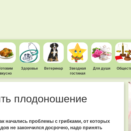
Готовим
Здоровье
Ветеринар
Звездная
Для души
Общест
вкусно
гостиная
ить плодоношение
как начались проблемы с грибками, от которых
одов не закончился досрочно, надо принять