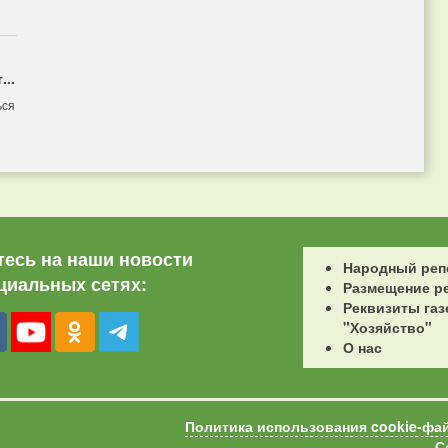
...
ься
есь на наши новости
Народный реп
циальных сетях:
Размещение р
Реквизиты газ
"Хозяйство"
О нас
Политика использования cookie-фа
С