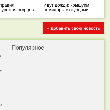
правил
Идут дожди: крышуем
 урожая огурцов
помидоры с огурцами
+ Добавить свою новость
Популярное
и
я
бе
 О