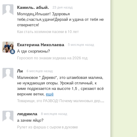
Камиль. абый.
23 дня назад
Молодец,Ильшат! Здоровья
тебе,счастья,удачи!Дерзай и удача от тебя не
отвернется!
Как стать хозяином пасеки в 10 лет
Екатерина Николаева
5 месяцев назад
А где скорпионы?
Гороскоп по знакам зодиака на 2026 год
Ли
6 месяцев назад
Малиновое " Дерево", это штамбовая малина,
не нуждающая опоры. Урожай отличный, к
зиме подрезается на высоте 1,5 , срезают всё
верхние ветки,
ещё
Товарищи, это РАЗВОД! Почему малиновых деревьев не бывает, или Как ушлые продавцы наживаются на мечтах садоводов
людмила
8 месяцев назад
а зачем яйцо?
Рулет из фарша с сыром в духовке