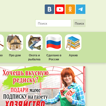
во
Про дом
Охота и
Сделано в
Архив
рыбалка
России