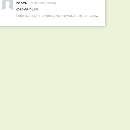
гость
9 месяцев назад
ферма пшик
Горжусь тем, что моя семья круглый год не нуждается в покупных витаминах