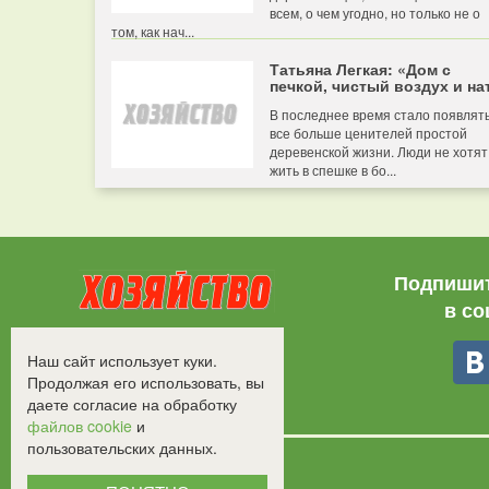
всем, о чем угодно, но только не о
том, как нач...
Татьяна Легкая: «Дом с
печкой, чистый воздух и нат
В последнее время стало появлят
все больше ценителей простой
деревенской жизни. Люди не хотят
жить в спешке в бо...
Подпишит
в со
Все права защищены.
Наш сайт использует куки.
©2008-2017 - "Хозяйство"
Продолжая его использовать, вы
даете согласие на обработку
файлов cookie
и
пользовательских данных.