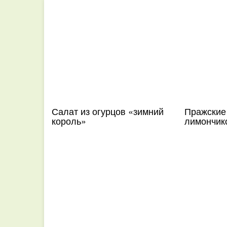
Салат из огурцов «зимний
Пражские
король»
лимончико