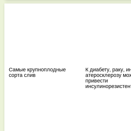
Самые крупноплодные
К диабету, раку, и
сорта слив
атеросклерозу мо
привести
инсулинорезистен