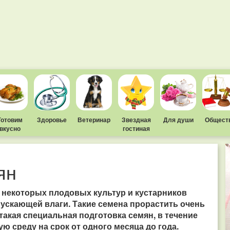
Готовим
Здоровье
Ветеринар
Звездная
Для души
Общест
вкусно
гостиная
ян
е некоторых плодовых культур и кустарников
ускающей влаги. Такие семена прорастить очень
такая специальная подготовка семян, в течение
 среду на срок от одного месяца до года.