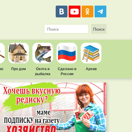
во
Про дом
Охота и
Сделано в
Архив
рыбалка
России