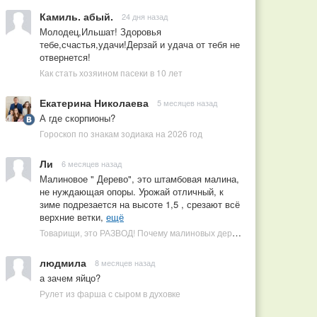
Камиль. абый.
24 дня назад
Молодец,Ильшат! Здоровья
тебе,счастья,удачи!Дерзай и удача от тебя не
отвернется!
Как стать хозяином пасеки в 10 лет
Екатерина Николаева
5 месяцев назад
А где скорпионы?
Гороскоп по знакам зодиака на 2026 год
Ли
6 месяцев назад
Малиновое " Дерево", это штамбовая малина,
не нуждающая опоры. Урожай отличный, к
зиме подрезается на высоте 1,5 , срезают всё
верхние ветки,
ещё
Товарищи, это РАЗВОД! Почему малиновых деревьев не бывает, или Как ушлые продавцы наживаются на мечтах садоводов
людмила
8 месяцев назад
а зачем яйцо?
Рулет из фарша с сыром в духовке