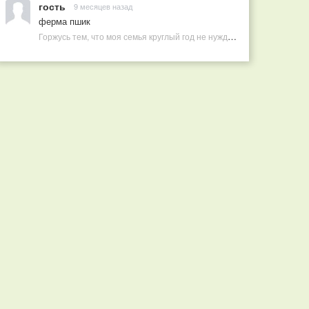
гость
9 месяцев назад
ферма пшик
Горжусь тем, что моя семья круглый год не нуждается в покупных витаминах