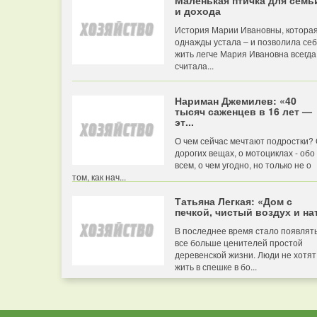
Маленькая птичка для семь
и дохода
История Марии Ивановны, котора
однажды устала – и позволила се
жить легче Мария Ивановна всегда
считала...
Нариман Джемилев: «40
тысяч саженцев в 16 лет —
эт...
О чем сейчас мечтают подростки?
дорогих вещах, о мотоциклах - обо
всем, о чем угодно, но только не о
том, как нач...
Татьяна Легкая: «Дом с
печкой, чистый воздух и нат
В последнее время стало появлят
все больше ценителей простой
деревенской жизни. Люди не хотят
жить в спешке в бо...