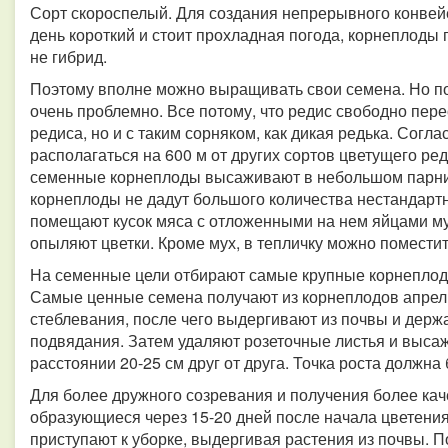
Сорт скороспелый. Для создания непрерывного конвейе
день короткий и стоит прохладная погода, корнеплоды 
не гибрид.
Поэтому вполне можно выращивать свои семена. Но п
очень проблемно. Все потому, что редис свободно пере
редиса, но и с таким сорняком, как дикая редька. Сог
располагаться на 600 м от других сортов цветущего ред
семенные корнеплоды высаживают в небольшом парнич
корнеплоды не дадут большого количества нестандартн
помещают кусок мяса с отложенными на нем яйцами м
опыляют цветки. Кроме мух, в тепличку можно помести
На семенные цели отбирают самые крупные корнеплоды
Самые ценные семена получают из корнеплодов апрель
стеблевания, после чего выдергивают из почвы и держа
подвядания. Затем удаляют розеточные листья и выса
расстоянии 20-25 см друг от друга. Точка роста должна
Для более дружного созревания и получения более кач
образующиеся через 15-20 дней после начала цветения.
приступают к уборке, выдергивая растения из почвы. 