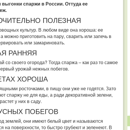
 выгонки спаржи в России. Оттуда ее
беж.
ЮЧИТЕЛЬНО ПОЛЕЗНАЯ
овощных культур. В любом виде она хороша: ее
 можно приготовить на пару, сварить или запечь в
сервировать или замариновать.
Я РАННЯЯ
й со своего огорода? Тогда спаржа – как раз то самое
 первый урожай нежных побегов.
КЕТАХ ХОРОША
зящными росточками, в пищу они уже не годятся. Зато
ют спаржу не для еды, а ради декоративной зелени,
астет у них в саду.
КУСНЫХ ПОБЕГОВ
под землей, они имеют белый цвет и называются
я на поверхности, то быстро грубеют и зеленеют. В