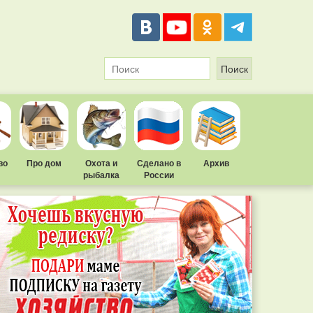
во
Про дом
Охота и
Сделано в
Архив
рыбалка
России