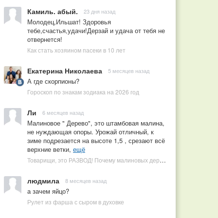
Камиль. абый.
23 дня назад
Молодец,Ильшат! Здоровья
тебе,счастья,удачи!Дерзай и удача от тебя не
отвернется!
Как стать хозяином пасеки в 10 лет
Екатерина Николаева
5 месяцев назад
А где скорпионы?
Гороскоп по знакам зодиака на 2026 год
Ли
6 месяцев назад
Малиновое " Дерево", это штамбовая малина,
не нуждающая опоры. Урожай отличный, к
зиме подрезается на высоте 1,5 , срезают всё
верхние ветки,
ещё
Товарищи, это РАЗВОД! Почему малиновых деревьев не бывает, или Как ушлые продавцы наживаются на мечтах садоводов
людмила
8 месяцев назад
а зачем яйцо?
Рулет из фарша с сыром в духовке