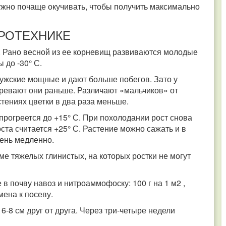
ужно почаще окучивать, чтобы получить максимально
ГРОТЕХНИКЕ
 Рано весной из ее корневищ развиваются молодые
ы до -30° С.
Мужские мощные и дают больше побегов. Зато у
зревают они раньше. Различают «мальчиков» от
стениях цветки в два раза меньше.
 прогреется до +15° С. При похолодании рост снова
та считается +25° С. Растение можно сажать и в
очень медленно.
ме тяжелых глинистых, на которых ростки не могут
 в почву навоз и нитроаммофоску: 100 г на 1 м2 ,
мена к посеву.
6-8 см друг от друга. Через три-четыре недели