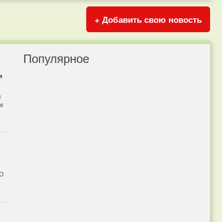
+ Добавить свою новость
Популярное
и
я
бе
 О