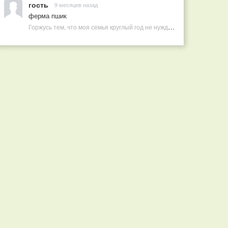
гость
9 месяцев назад
ферма пшик
Горжусь тем, что моя семья круглый год не нуждается в покупных витаминах