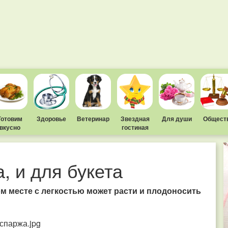
Готовим
Здоровье
Ветеринар
Звездная
Для души
Общест
вкусно
гостиная
, и для букета
ом месте с легкостью может расти и плодоносить