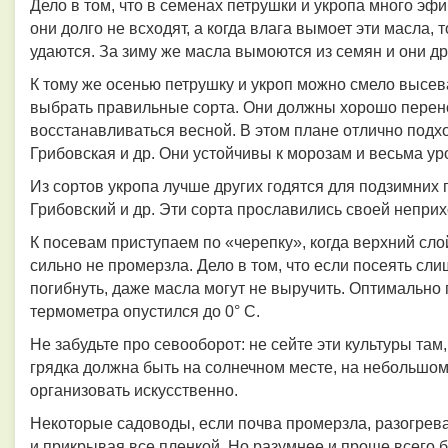
Дело в том, что в семенах петрушки и укропа много эф
они долго не всходят, а когда влага вымоет эти масла,
удаются. За зиму же масла вымоются из семян и они др
К тому же осенью петрушку и укроп можно смело высева
выбрать правильные сорта. Они должны хорошо перено
восстанавливаться весной. В этом плане отлично подх
Грибовская и др. Они устойчивы к морозам и весьма у
Из сортов укропа лучше других годятся для подзимних 
Грибовский и др. Эти сорта прославились своей непри
К посевам приступаем по «черепку», когда верхний сло
сильно не промерзла. Дело в том, что если посеять сли
погибнуть, даже масла могут не выручить. Оптимально п
термометра опустился до 0° С.
Не забудьте про севооборот: не сейте эти культуры там
грядка должна быть на солнечном месте, на небольш
организовать искусственно.
Некоторые садоводы, если почва промерзла, разогрева
и прикрывая все пленкой. Но разумнее и проще всего 