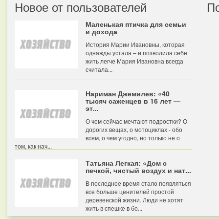
Новое от пользователей
П
Маленькая птичка для семьи
и дохода
История Марии Ивановны, которая
однажды устала – и позволила себе
жить легче Мария Ивановна всегда
считала...
Нариман Джемилев: «40
тысяч саженцев в 16 лет —
эт...
О чем сейчас мечтают подростки? О
дорогих вещах, о мотоциклах - обо
всем, о чем угодно, но только не о
том, как нач...
Татьяна Легкая: «Дом с
печкой, чистый воздух и нат...
В последнее время стало появляться
все больше ценителей простой
деревенской жизни. Люди не хотят
жить в спешке в бо...