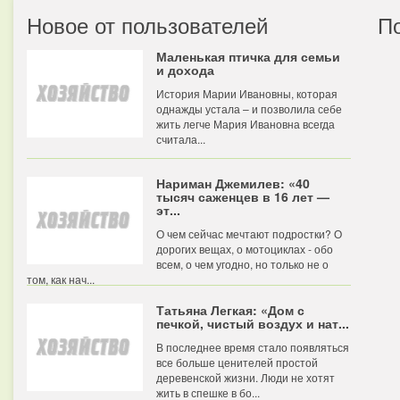
Новое от пользователей
П
Маленькая птичка для семьи
и дохода
История Марии Ивановны, которая
однажды устала – и позволила себе
жить легче Мария Ивановна всегда
считала...
Нариман Джемилев: «40
тысяч саженцев в 16 лет —
эт...
О чем сейчас мечтают подростки? О
дорогих вещах, о мотоциклах - обо
всем, о чем угодно, но только не о
том, как нач...
Татьяна Легкая: «Дом с
печкой, чистый воздух и нат...
В последнее время стало появляться
все больше ценителей простой
деревенской жизни. Люди не хотят
жить в спешке в бо...