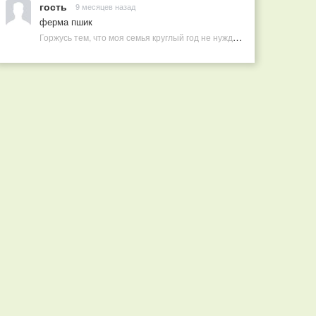
гость
9 месяцев назад
ферма пшик
Горжусь тем, что моя семья круглый год не нуждается в покупных витаминах