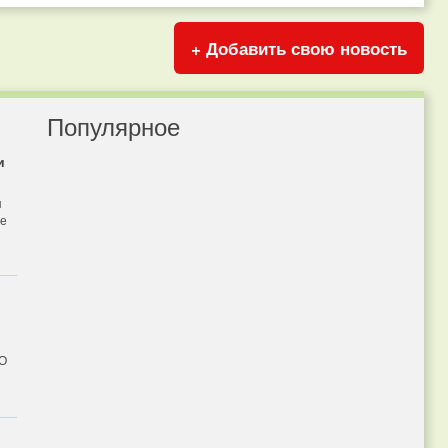
+ Добавить свою новость
Популярное
и
я
бе
 О