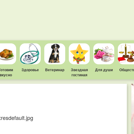
Готовим
Здоровье
Ветеринар
Звездная
Для души
Общест
вкусно
гостиная