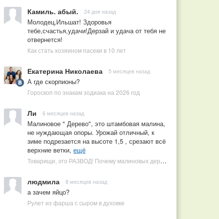
Камиль. абый.
24 дня назад
Молодец,Ильшат! Здоровья
тебе,счастья,удачи!Дерзай и удача от тебя не
отвернется!
Как стать хозяином пасеки в 10 лет
Екатерина Николаева
5 месяцев назад
А где скорпионы?
Гороскоп по знакам зодиака на 2026 год
Ли
6 месяцев назад
Малиновое " Дерево", это штамбовая малина,
не нуждающая опоры. Урожай отличный, к
зиме подрезается на высоте 1,5 , срезают всё
верхние ветки,
ещё
Товарищи, это РАЗВОД! Почему малиновых деревьев не бывает, или Как ушлые продавцы наживаются на мечтах садоводов
людмила
8 месяцев назад
а зачем яйцо?
Рулет из фарша с сыром в духовке