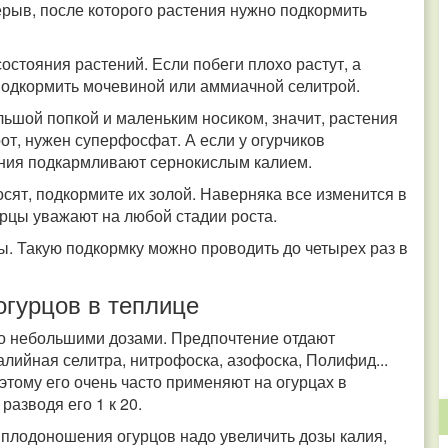
рыв, после которого растения нужно подкормить
остояния растений. Если побеги плохо растут, а
о подкормить мочевиной или аммиачной селитрой.
льшой попкой и маленьким носиком, значит, растения
от, нужен суперфосфат. А если у огурчиков
тения подкармливают сернокислым калием.
осят, подкормите их золой. Наверняка все изменится в
урцы уважают на любой стадии роста.
ды. Такую подкормку можно проводить до четырех раз в
огурцов в теплице
но небольшими дозами. Предпочтение отдают
лийная селитра, нитрофоска, азофоска, Полифид...
этому его очень часто применяют на огурцах в
разводя его 1 к 20.
 плодоношения огурцов надо увеличить дозы калия,