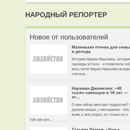
НАРОДНЫЙ РЕПОРТЕР
Новое от пользователей
Маленькая птичка для семь
и дохода
История Марии Ивановны, котора
однажды устала – и позволила се
жить легче Мария Ивановна всегда
считала...
Нариман Джемилев: «40
тысяч саженцев в 16 лет —
эт...
О чем сейчас мечтают подростки?
дорогих вещах, о мотоциклах - обо
всем, о чем угодно, но только не о
том, как нач...
Татьяна Легкая: «Дом с