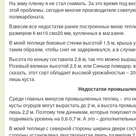
На зиму пленку я не стал снимать. За это время под ве
этой проблемы, сегодня многие производители советую
поликарбоната.
Взвесив все недостатки ранее построенных мною тепли
размером 6 мх10 смх20 мм, купленных в магазине.
В моей теплице боковые стенки высотой 1,5 м, крыша у
таким образом, чтобы снег не задерживался, а в случае
Высота по коньку составила 2,8 м, так что можно выра
Розовый великан высотой 2,5 м, или Синьор помидор, вы
сказать, этот сорт обладает высокой урожайностью − 2
лишь куста.
Недостатки промышле
Среди главных минусов промышленных теплиц − это не
кусты огурцов могут вырастать до 2 м, а высота промы
лишь 2,2 м. Поэтому тем дачникам, которые покупают 
поднимать уровень на 0,6-0,7 м. А это – дополнитель
В моей теплице с северной стороны ширина двери соста
стороны установлена двустворчатая дверь размером 2 м