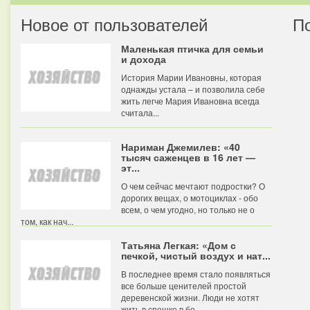
Новое от пользователей
П
Маленькая птичка для семьи
и дохода
История Марии Ивановны, которая
однажды устала – и позволила себе
жить легче Мария Ивановна всегда
считала...
Нариман Джемилев: «40
тысяч саженцев в 16 лет —
эт...
О чем сейчас мечтают подростки? О
дорогих вещах, о мотоциклах - обо
всем, о чем угодно, но только не о
том, как нач...
Татьяна Легкая: «Дом с
печкой, чистый воздух и нат...
В последнее время стало появляться
все больше ценителей простой
деревенской жизни. Люди не хотят
жить в спешке в бо...