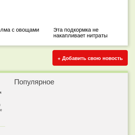
олма с овощами
Эта подкормка не
накапливает нитраты
+ Добавить свою новость
Популярное
и
я
бе