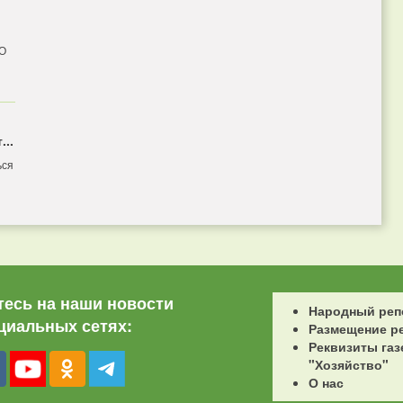
 О
...
ься
есь на наши новости
Народный реп
циальных сетях:
Размещение р
Реквизиты газ
"Хозяйство"
О нас