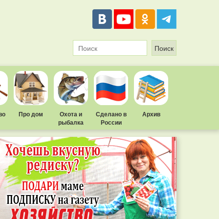
во
Про дом
Охота и
Сделано в
Архив
рыбалка
России