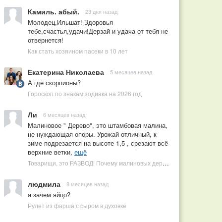
Камиль. абый.
23 дня назад
Молодец,Ильшат! Здоровья
тебе,счастья,удачи!Дерзай и удача от тебя не
отвернется!
Как стать хозяином пасеки в 10 лет
Екатерина Николаева
5 месяцев назад
А где скорпионы?
Гороскоп по знакам зодиака на 2026 год
Ли
6 месяцев назад
Малиновое " Дерево", это штамбовая малина,
не нуждающая опоры. Урожай отличный, к
зиме подрезается на высоте 1,5 , срезают всё
верхние ветки,
ещё
Товарищи, это РАЗВОД! Почему малиновых деревьев не бывает, или Как ушлые продавцы наживаются на мечтах садоводов
людмила
8 месяцев назад
а зачем яйцо?
Рулет из фарша с сыром в духовке