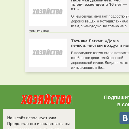
тысяч саженцев в 16 лет —
эт...
О чем сейчас мечтают подростки?
дорогих вещах, о мотоциклах - обо
всем, о чем угодно, но только не о
том, как нач...
Татьяна Легкая: «Дом с
печкой, чистый воздух и нат
В последнее время стало появлят
все больше ценителей простой
деревенской жизни. Люди не хотят
жить в спешке в бо...
Подпишит
в со
Все права защищены.
Наш сайт использует куки.
©2008-2017 - "Хозяйство"
Продолжая его использовать, вы