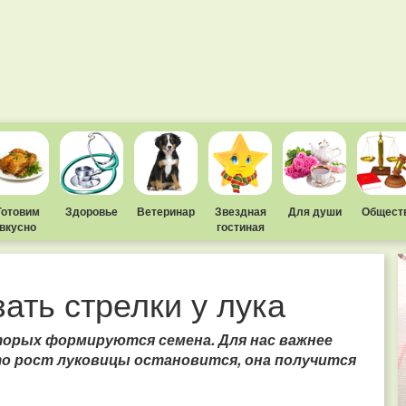
Готовим
Здоровье
Ветеринар
Звездная
Для души
Общест
вкусно
гостиная
ать стрелки у лука
орых формируются семена. Для нас важнее
то рост луковицы остановится, она получится