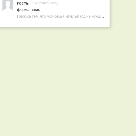
гость
9 месяцев назад
ферма пшик
Горжусь тем, что моя семья круглый год не нуждается в покупных витаминах