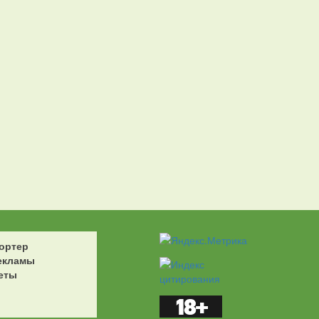
ортер
екламы
еты