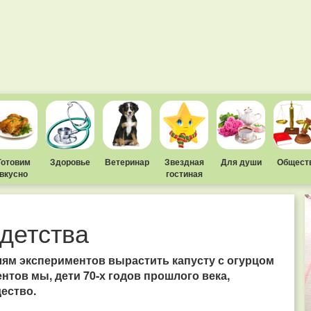
Готовим
Здоровье
Ветеринар
Звездная
Для души
Общест
вкусно
гостиная
 детства
лям экспериментов вырастить капусту с огурцом
нтов мы, дети 70-х годов прошлого века,
дество.