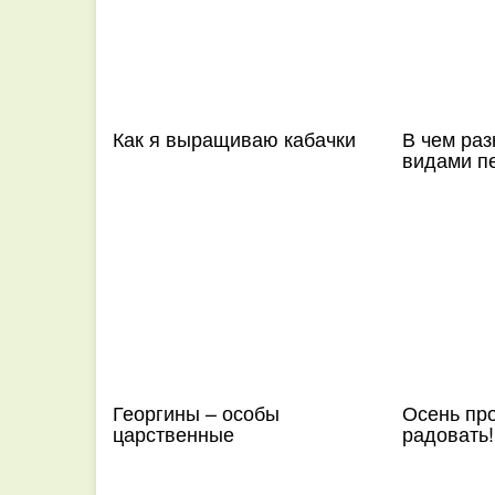
Как я выращиваю кабачки
В чем ра
видами п
Георгины – особы
Осень пр
царственные
радовать!