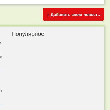
+ Добавить свою новость
Популярное
и
я
бе
 О