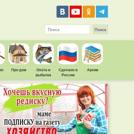
во
Про дом
Охота и
Сделано в
Архив
рыбалка
России