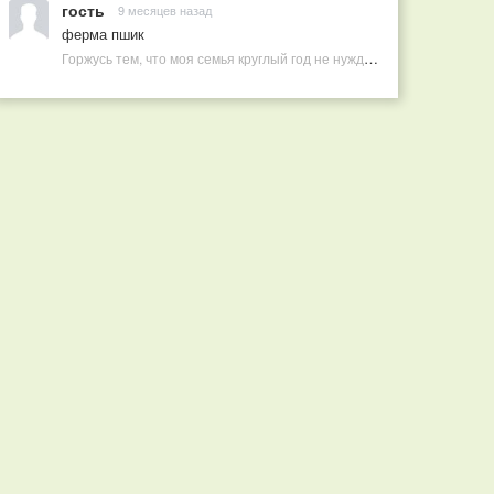
гость
9 месяцев назад
ферма пшик
Горжусь тем, что моя семья круглый год не нуждается в покупных витаминах