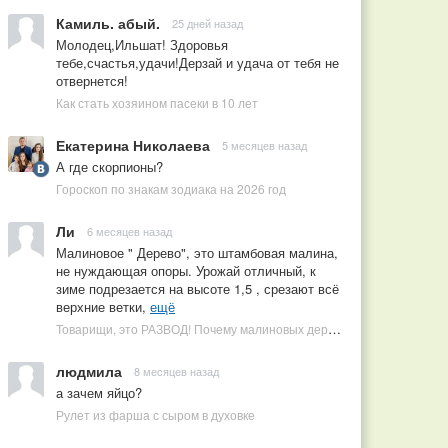
Камиль. абый.
25 дней назад
Молодец,Ильшат! Здоровья
тебе,счастья,удачи!Дерзай и удача от тебя не
отвернется!
Как стать хозяином пасеки в 10 лет
Екатерина Николаева
5 месяцев назад
А где скорпионы?
Гороскоп по знакам зодиака на 2026 год
Ли
6 месяцев назад
Малиновое " Дерево", это штамбовая малина,
не нуждающая опоры. Урожай отличный, к
зиме подрезается на высоте 1,5 , срезают всё
верхние ветки,
ещё
Товарищи, это РАЗВОД! Почему малиновых деревьев не бывает, или Как ушлые продавцы наживаются на мечтах садоводов
людмила
8 месяцев назад
а зачем яйцо?
Рулет из фарша с сыром в духовке