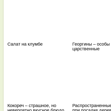
Салат на клумбе
Георгины – особы
царственные
Кокореч – страшное, но
Распространенны
невероятно вкусное блюдо
при посадке дере