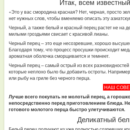
Итак, всем известны
«Это у вас смородина красная? Нет, черная, просто зе
нет нужных слов, чтобы вменяемо описать эту азиатск
Черный, а также белый и красный перец растет не на де
милыми гроздьями свисает с красивой лианы.
Черный перец – это еще несозревшие, хорошо высуше
Благодаря тому, что процесс просушки происходит ме
ароматная оболочка сморщивается и темнеет.
Черный перец – самый острый из всех разновидностей 
которые неплохо было бы добавить остроты. Например
или рыбу на гриле без черного перца.
НАШ СОВ
Лучше всего покупать не молотый перец, а горошко
непосредственно перед приготовлением блюда. Не
готового молотого перца быстро улетучиваются.
Деликатный бел
Белый перец получают из уже полностью созревших кра