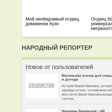
Мой необидчивый огурец
Огурец Зо
домовенок Кузя
универса
неприхот
НАРОДНЫЙ РЕПОРТЕР
Новое от пользователей
Маленькая птичка для семь
и дохода
История Марии Ивановны, котора
однажды устала – и позволила се
жить легче Мария Ивановна всегда
считала...
Нариман Джемилев: «40