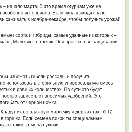
 – начало марта. В это время огурцам уже не
я особенно интенсивно. Если окна выходят на юг,
высаживать в ноябре-декабре, чтобы получить урожай
емые) сорта и гибриды, самые удачные из которых −
манс, Мальчик с пальчик. Они просты в выращивании
обы избежать гибели рассады и получить
жно использовать стерильную универсальную смесь
зятых в равных количествах. По сути это будет
олностью зависеть от вносимых удобрений. Это
 погибать от черной ножки.
Кладут их во влажную марлечку и держат так 10-12
х в горшки. Если семена покрыты специальным
ажают такие семена сухими.