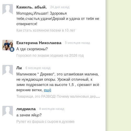
Камиль. абый.
24 дня назад
Молодец,Ильшат! Здоровья
тебе,счастья,удачи!Дерзай и удача от тебя не
отвернется!
Как стать хозяином пасеки в 10 лет
Екатерина Николаева
5 месяцев назад
А где скорпионы?
Гороскоп по знакам зодиака на 2026 год
Ли
6 месяцев назад
Малиновое " Дерево", это штамбовая малина,
не нуждающая опоры. Урожай отличный, к
зиме подрезается на высоте 1,5 , срезают всё
верхние ветки,
ещё
Товарищи, это РАЗВОД! Почему малиновых деревьев не бывает, или Как ушлые продавцы наживаются на мечтах садоводов
людмила
8 месяцев назад
а зачем яйцо?
Рулет из фарша с сыром в духовке