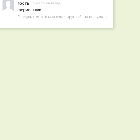
гость
9 месяцев назад
ферма пшик
Горжусь тем, что моя семья круглый год не нуждается в покупных витаминах