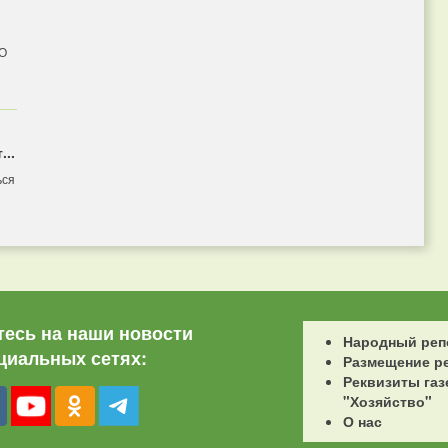
 О
...
ься
есь на наши новости
Народный реп
циальных сетях:
Размещение р
Реквизиты газ
"Хозяйство"
О нас