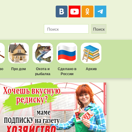
во
Про дом
Охота и
Сделано в
Архив
рыбалка
России