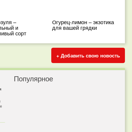
зуля –
Огурец-лимон – экзотика
льный и
для вашей грядки
ливый сорт
+ Добавить свою новость
Популярное
и
я
бе