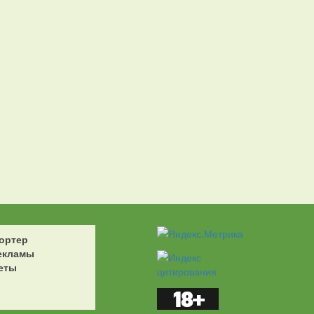
ортер
екламы
еты