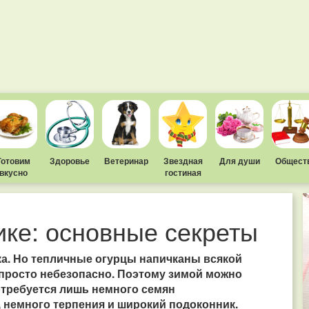
Готовим
Здоровье
Ветеринар
Звездная
Для души
Общест
вкусно
гостиная
ике: основные секреты
ка. Но тепличные огурцы напичканы всякой
 просто небезопасно. Поэтому зимой можно
отребуется лишь немного семян
 немного терпения и широкий подоконник.