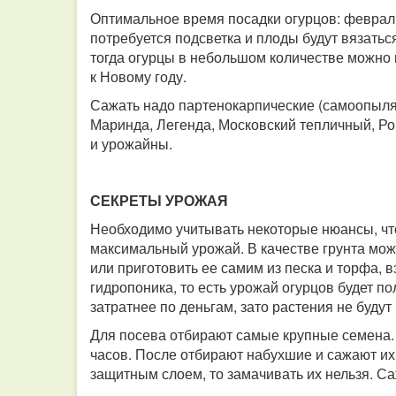
Оптимальное время посадки огурцов: февраль
потребуется подсветка и плоды будут вязатьс
тогда огурцы в небольшом количестве можно 
к Новому году.
Сажать надо партенокарпические (самоопыля
Маринда, Легенда, Московский тепличный, Ро
и урожайны.
СЕКРЕТЫ УРОЖАЯ
Необходимо учитывать некоторые нюансы, чт
максимальный урожай. В качестве грунта мо
или приготовить ее самим из песка и торфа, в
гидропоника, то есть урожай огурцов будет п
затратнее по деньгам, зато растения не будут
Для посева отбирают самые крупные семена. 
часов. После отбирают набухшие и сажают и
защитным слоем, то замачивать их нельзя. С