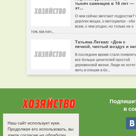
тысяч саженцев в 16 лет —
эт...
О чем сейчас мечтают подростки?
дорогих вещах, о мотоциклах - обо
всем, о чем угодно, но только не о
том, как нач...
Татьяна Легкая: «Дом с
печкой, чистый воздух и нат
В последнее время стало появлят
все больше ценителей простой
деревенской жизни. Люди не хотят
жить в спешке в бо...
Подпишит
в со
Все права защищены.
Наш сайт использует куки.
©2008-2017 - "Хозяйство"
Продолжая его использовать, вы
даете согласие на обработку